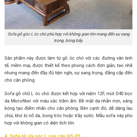
Sofa gỗ góc L óc chó phù hợp với không gian lớn mang đến sự sang
trọng, bóng bẩy.
Sản phẩm này được làm từ gỗ óc chó với các đường vân tinh
tế, mềm mại, được thiết kế theo phong cách đơn giản, tao nhã
nhưng mang đến đầy đủ tiện nghi, sự sang trọng, đẳng cấp đến
cho căn phòng.
Sofa gỗ chữ L óc chó được kết hợp với niệm 12F, mút D40 bọc
da Microfiber với màu sắc trầm ấm. Bề mặt da nhẵn mịn, sáng
bóng tạo điểm nhấn cho căn phòng. Bên cạnh đó, dễ dàng lau
chùi, khó bị nổ da, bong tróc hoặc trầy xước. Mẫu sofa này phù
hợp với không gian có diện tích lớn.
4. Sofa gỗ sồi góc L cao cấp HS-05