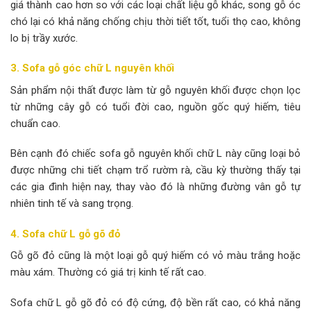
giá thành cao hơn so với các loại chất liệu gỗ khác, song gỗ óc
chó lại có khả năng chống chịu thời tiết tốt, tuổi thọ cao, không
lo bị trầy xước.
3. Sofa gỗ góc chữ L nguyên khối
Sản phẩm nội thất được làm từ gỗ nguyên khối được chọn lọc
từ những cây gỗ có tuổi đời cao, nguồn gốc quý hiếm, tiêu
chuẩn cao.
Bên cạnh đó chiếc sofa gỗ nguyên khối chữ L này cũng loại bỏ
được những chi tiết chạm trổ rườm rà, cầu kỳ thường thấy tại
các gia đình hiện nay, thay vào đó là những đường vân gỗ tự
nhiên tinh tế và sang trọng.
4. Sofa chữ L gỗ gõ đỏ
Gỗ gõ đỏ cũng là một loại gỗ quý hiếm có vỏ màu trắng hoặc
màu xám. Thường có giá trị kinh tế rất cao.
Sofa chữ L gỗ gõ đỏ có độ cứng, độ bền rất cao, có khả năng