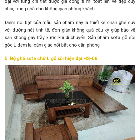
đại với từng chi tiết được gia công tỉ mỉ toát lên vẻ đẹp quý
phái, trang nhã cho không gian phòng khách.
Điểm nổi bật của mẫu sản phẩm này là thiết kế chân ghế quỳ
với đường nét tinh tế, đơn giản không quá cầu kỳ giúp bảo vệ
sàn không gây trầy xước khi di chuyển. Sản phẩm sofa gỗ sồi
góc L đem lại cảm giác nổi bật cho căn phòng.
5. Bộ ghế sofa chữ L gỗ sồi hiện đại HS-08