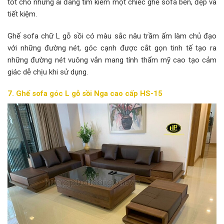
tốt cho những ai đang tìm kiếm một chiếc ghế sofa bền, đẹp và
tiết kiệm.
Ghế sofa chữ L gỗ sồi có màu sắc nâu trầm ấm làm chủ đạo
với những đường nét, góc cạnh được cắt gọn tinh tế tạo ra
những đường nét vuông vắn mang tính thẩm mỹ cao tạo cảm
giác dễ chịu khi sử dụng.
7. Ghế sofa góc L gỗ sồi Nga cao cấp HS-15