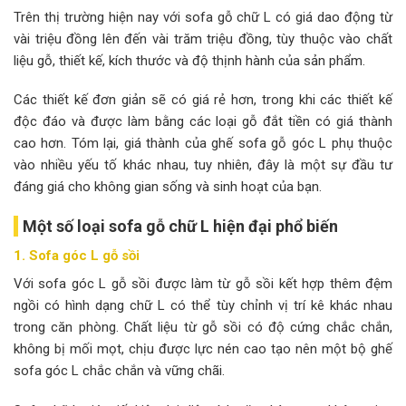
Trên thị trường hiện nay với sofa gỗ chữ L có giá dao động từ
vài triệu đồng lên đến vài trăm triệu đồng, tùy thuộc vào chất
liệu gỗ, thiết kế, kích thước và độ thịnh hành của sản phẩm.
Các thiết kế đơn giản sẽ có giá rẻ hơn, trong khi các thiết kế
độc đáo và được làm bằng các loại gỗ đắt tiền có giá thành
cao hơn. Tóm lại, giá thành của ghế sofa gỗ góc L phụ thuộc
vào nhiều yếu tố khác nhau, tuy nhiên, đây là một sự đầu tư
đáng giá cho không gian sống và sinh hoạt của bạn.
Một số loại sofa gỗ chữ L hiện đại phổ biến
1. Sofa góc L gỗ sồi
Với sofa góc L gỗ sồi được làm từ gỗ sồi kết hợp thêm đệm
ngồi có hình dạng chữ L có thể tùy chỉnh vị trí kê khác nhau
trong căn phòng. Chất liệu từ gỗ sồi có độ cứng chắc chắn,
không bị mối mọt, chịu được lực nén cao tạo nên một bộ ghế
sofa góc L chắc chắn và vững chãi.