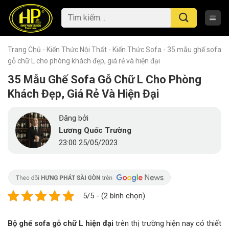
Skip
Tìm
to
kiếm:
content
Trang Chủ
-
Kiến Thức Nội Thất
-
Kiến Thức Sofa
-
35 mẫu ghế sofa
gỗ chữ L cho phòng khách đẹp, giá rẻ và hiện đại
35 Mẫu Ghế Sofa Gỗ Chữ L Cho Phòng
Khách Đẹp, Giá Rẻ Và Hiện Đại
Đăng bởi
Lương Quốc Trường
23:00 25/05/2023
5/5 - (2 bình chọn)
Bộ ghế sofa gỗ chữ L hiện đại
trên thị trường hiện nay có thiết