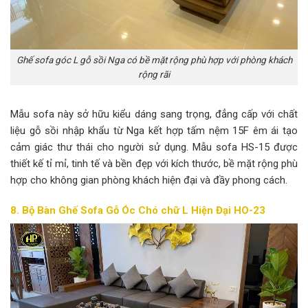
Ghế sofa góc L gỗ sồi Nga có bề mặt rộng phù hợp với phòng khách
rộng rãi
Mẫu sofa này sở hữu kiểu dáng sang trọng, đẳng cấp với chất
liệu gỗ sồi nhập khẩu từ Nga kết hợp tấm nệm 15F êm ái tạo
cảm giác thư thái cho người sử dụng. Mẫu sofa HS-15 được
thiết kế tỉ mỉ, tinh tế và bền đẹp với kích thước, bề mặt rộng phù
hợp cho không gian phòng khách hiện đại và đầy phong cách.
8. Bộ Bàn Ghế Sofa Gỗ Óc Chó chữ L Hiện Đại HO-23