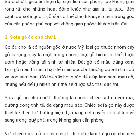
Sofa chữ L giúp tiết kiệm lại diện tích căn phòng tạo không gian
rộng rãi cho những hoạt động khác như giải trí, tụ tập,… Bên
cạnh đó sofa góc L gỗ sồi có thể che đi khuyết điểm trong góc
của căn phòng phù hợp với không gian phòng khách hiện đại.
2. Sofa gỗ óc chó chữ L
Gỗ óc chó là có nguồn gốc ở nước Mỹ, loại gỗ thuộc nhóm cây
gỗ lá rộng, đây là một trong những loại gỗ hiếm có thể được
ươm hoặc trồng tái sinh tự nhiên. Dát gỗ có màu trắng kem,
tâm gỗ màu từ nâu nhạt đến nâu socola, thường có ánh tím, đỏ
và sọc sậm hơn. Có thể sấy hơi nước để giúp làm sậm màu gỗ,
nhưng nếu để tự nhiên như thế sẽ được sắc thái đặc thù.
Sofa gỗ óc chó chữ L thường là những chiếc sofa mềm mại,
đường cong tinh tế, đa dạng màu sắc. Chiếc sofa gỗ này được
thiết kế theo hơi hướng hiện đại mang nét quyến rũ toát lên vẻ
sang trọng, quý phái trong không gian căn phòng.
Với chiếc sofa gỗ óc chó chữ L do được làm từ gỗ óc chó nên