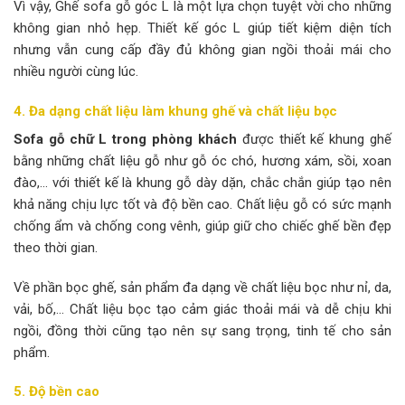
Vì vậy, Ghế sofa gỗ góc L là một lựa chọn tuyệt vời cho những
không gian nhỏ hẹp. Thiết kế góc L giúp tiết kiệm diện tích
nhưng vẫn cung cấp đầy đủ không gian ngồi thoải mái cho
nhiều người cùng lúc.
4. Đa dạng chất liệu làm khung ghế và chất liệu bọc
Sofa gỗ chữ L trong phòng khách
được thiết kế khung ghế
bằng những chất liệu gỗ như gỗ óc chó, hương xám, sồi, xoan
đào,… với thiết kế là khung gỗ dày dặn, chắc chắn giúp tạo nên
khả năng chịu lực tốt và độ bền cao. Chất liệu gỗ có sức mạnh
chống ẩm và chống cong vênh, giúp giữ cho chiếc ghế bền đẹp
theo thời gian.
Về phần bọc ghế, sản phẩm đa dạng về chất liệu bọc như nỉ, da,
vải, bố,… Chất liệu bọc tạo cảm giác thoải mái và dễ chịu khi
ngồi, đồng thời cũng tạo nên sự sang trọng, tinh tế cho sản
phẩm.
5. Độ bền cao