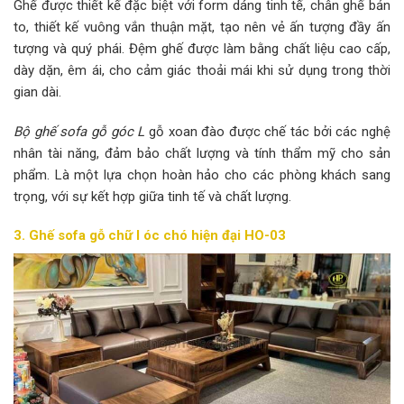
Ghế được thiết kế đặc biệt với form dáng tinh tế, chân ghế bản
to, thiết kế vuông vắn thuận mặt, tạo nên vẻ ấn tượng đầy ấn
tượng và quý phái. Đệm ghế được làm bằng chất liệu cao cấp,
dày dặn, êm ái, cho cảm giác thoải mái khi sử dụng trong thời
gian dài.
Bộ ghế sofa gỗ góc L
gỗ xoan đào được chế tác bởi các nghệ
nhân tài năng, đảm bảo chất lượng và tính thẩm mỹ cho sản
phẩm. Là một lựa chọn hoàn hảo cho các phòng khách sang
trọng, với sự kết hợp giữa tinh tế và chất lượng.
3. Ghế sofa gỗ chữ l óc chó hiện đại HO-03