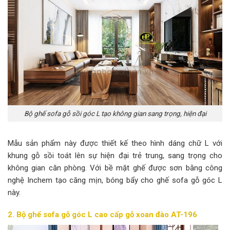
Bộ ghế sofa gỗ sồi góc L tạo không gian sang trọng, hiện đại
Mẫu sản phẩm này được thiết kế theo hình dáng chữ L với
khung gỗ sồi toát lên sự hiện đại trẻ trung, sang trọng cho
không gian căn phòng. Với bề mặt ghế được sơn bằng công
nghệ Inchem tạo căng mịn, bóng bẩy cho ghế sofa gỗ góc L
này.
2. Bộ ghế sofa gỗ góc L cao cấp gỗ xoan đào AT-196