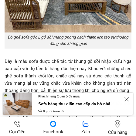
Bộ ghế sofa góc L gỗ sồi mang phong cách thanh lịch tạo sự thoáng
đãng cho không gian
Đây là mẫu sofa được chế tác từ khung gỗ sồi nhập khẩu Nga
cao cấp với độ bền bỉ hàng đầu hiện nay. Khác với những chiếc
ghế sofa thành khối lớn, chiếc ghế này sử dụng các thanh gỗ
vừa mang lại sự vững chắc vừa khiến cho không gian trở nên
thoáng đãng hơn, cải thiện sự lưu thông khí cho người sử dụng.
Khách hàng Quận 5 đã mua
Bề mặt của bộ ghế sofa gỗ sồi chữ L được phủ một lớp sơn
Sofa băng thư giãn cao cấp da bò nhập khẩu Primo U70797HM
Inchem khá đẹp mắt với màu trắng thanh khiết, khả năng bám
Về 8 phút trước đó
màu và chống bay màu hiệu quá. Lớp sơn làm nền cho lớp vân
gỗ nổi bật hơn, không làm mất đi nét đẹp mộc mạc đặc trưng
Gọi điện
Facebook
Zalo
Cửa hàng
tạo sự thanh lịch cho không gian căn phòng.