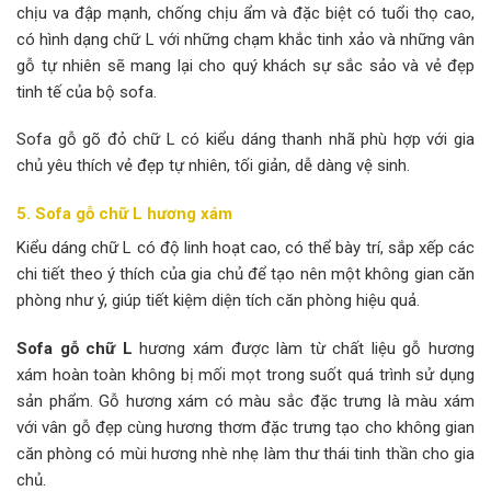
chịu va đập mạnh, chống chịu ẩm và đặc biệt có tuổi thọ cao,
có hình dạng chữ L với những chạm khắc tinh xảo và những vân
gỗ tự nhiên sẽ mang lại cho quý khách sự sắc sảo và vẻ đẹp
tinh tế của bộ sofa.
Sofa gỗ gõ đỏ chữ L có kiểu dáng thanh nhã phù hợp với gia
chủ yêu thích vẻ đẹp tự nhiên, tối giản, dễ dàng vệ sinh.
5. Sofa gỗ chữ L hương xám
Kiểu dáng chữ L có độ linh hoạt cao, có thể bày trí, sắp xếp các
chi tiết theo ý thích của gia chủ để tạo nên một không gian căn
phòng như ý, giúp tiết kiệm diện tích căn phòng hiệu quả.
Sofa gỗ chữ L
hương xám được làm từ chất liệu gỗ hương
xám hoàn toàn không bị mối mọt trong suốt quá trình sử dụng
sản phẩm. Gỗ hương xám có màu sắc đặc trưng là màu xám
với vân gỗ đẹp cùng hương thơm đặc trưng tạo cho không gian
căn phòng có mùi hương nhè nhẹ làm thư thái tinh thần cho gia
chủ.