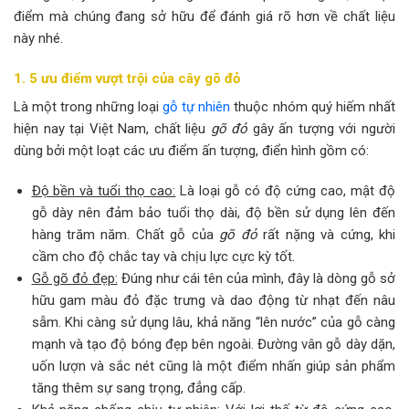
điểm mà chúng đang sở hữu để đánh giá rõ hơn về chất liệu
này nhé.
1. 5 ưu điểm vượt trội của cây gõ đỏ
Là một trong những loại
gỗ tự nhiên
thuộc nhóm quý hiếm nhất
hiện nay tại Việt Nam, chất liệu
gõ đỏ
gây ấn tượng với người
dùng bởi một loạt các ưu điểm ấn tượng, điển hình gồm có:
Độ bền và tuổi thọ cao:
Là loại gỗ có độ cứng cao, mật độ
gỗ dày nên đảm bảo tuổi thọ dài, độ bền sử dụng lên đến
hàng trăm năm. Chất gỗ của
gõ đỏ
rất nặng và cứng, khi
cầm cho độ chắc tay và chịu lực cực kỳ tốt.
Gỗ gõ đỏ đẹp:
Đúng như cái tên của mình, đây là dòng gỗ sở
hữu gam màu đỏ đặc trưng và dao động từ nhạt đến nâu
sẫm. Khi càng sử dụng lâu, khả năng “lên nước” của gỗ càng
mạnh và tạo độ bóng đẹp bên ngoài. Đường vân gỗ dày dặn,
uốn lượn và sắc nét cũng là một điểm nhấn giúp sản phẩm
tăng thêm sự sang trọng, đẳng cấp.