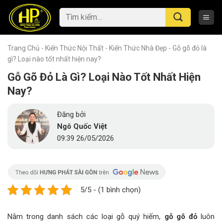
Skip
Tìm
to
kiếm:
content
Trang Chủ
-
Kiến Thức Nội Thất
-
Kiến Thức Nhà Đẹp
-
Gỗ gõ đỏ là
gì? Loại nào tốt nhất hiện nay?
Gỗ Gõ Đỏ Là Gì? Loại Nào Tốt Nhất Hiện
Nay?
Đăng bởi
Ngô Quốc Việt
09:39 26/05/2026
5/5 - (1 bình chọn)
Nằm trong danh sách các loại gỗ quý hiếm,
gỗ gõ đỏ
luôn