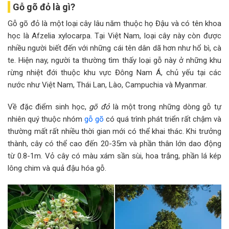
Gỗ gõ đỏ là gì?
Gỗ gõ đỏ là một loại cây lâu năm thuộc họ Đậu và có tên khoa
học là Afzelia xylocarpa. Tại Việt Nam, loại cây này còn được
nhiều người biết đến với những cái tên dân dã hơn như hổ bì, cà
te. Hiện nay, người ta thường tìm thấy loại gỗ này ở những khu
rừng nhiệt đới thuộc khu vực Đông Nam Á, chủ yếu tại các
nước như Việt Nam, Thái Lan, Lào, Campuchia và Myanmar.
Về đặc điểm sinh học,
gõ đỏ
là một trong những dòng gỗ tự
nhiên quý thuộc nhóm
gỗ gõ
có quá trình phát triển rất chậm và
thường mất rất nhiều thời gian mới có thể khai thác. Khi trưởng
thành, cây có thể cao đến 20-35m và phần thân lớn dao động
từ 0.8-1m. Vỏ cây có màu xám sần sùi, hoa trắng, phần lá kép
lông chim và quả đậu hóa gỗ.