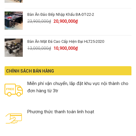
was:
is:
20,900,000₫.
16,900,000₫.
Bàn Ăn Đảo Bếp Nhập Khẩu BA-DT-22-2
Original
Current
23,900,000
₫
20,900,000
₫
price
price
was:
is:
23,900,000₫.
20,900,000₫.
Bàn Ăn Mặt Đá Cao Cấp Hiện Đại HLT25-2020
Original
Current
13,000,000
₫
10,900,000
₫
price
price
was:
is:
13,000,000₫.
10,900,000₫.
CHÍNH SÁCH BÁN HÀNG
Miễn phí vận chuyển, lắp đặt khu vực nội thành cho
đơn hàng từ 3tr
Phương thức thanh toán linh hoạt