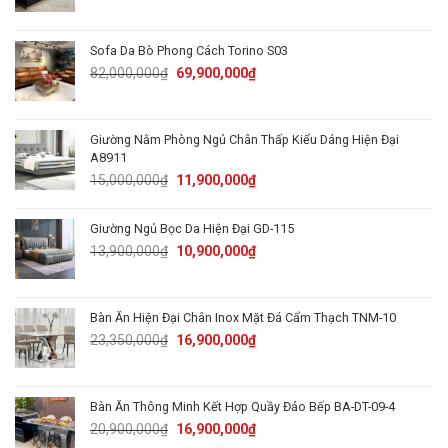
price
price
was:
is:
89,000,000₫.
62,900,000₫.
Sofa Da Bò Phong Cách Torino S03
Original
Current
82,000,000
₫
69,900,000
₫
price
price
was:
is:
82,000,000₫.
69,900,000₫.
Giường Nằm Phòng Ngủ Chân Thấp Kiểu Dáng Hiện Đại
A8911
Original
Current
15,000,000
₫
11,900,000
₫
price
price
was:
is:
Giường Ngủ Bọc Da Hiện Đại GD-115
15,000,000₫.
11,900,000₫.
Original
Current
13,900,000
₫
10,900,000
₫
price
price
was:
is:
13,900,000₫.
10,900,000₫.
Bàn Ăn Hiện Đại Chân Inox Mặt Đá Cẩm Thạch TNM-10
Original
Current
23,350,000
₫
16,900,000
₫
price
price
was:
is:
23,350,000₫.
16,900,000₫.
Bàn Ăn Thông Minh Kết Hợp Quầy Đảo Bếp BA-DT-09-4
Original
Current
20,900,000
₫
16,900,000
₫
price
price