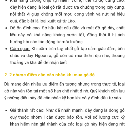
Khả năng chống chịu tự nhiên:
Với lợi thế từ độ cứng cao,
đây hiện đang là loại gỗ rất được ưa chuộng trong xây dựng,
nội thất vì giúp chống mối mọt, cong vênh và nứt nẻ hiệu
quả, đặc biệt là loại xuất xứ từ Lào.
Độ ổn định cao:
Sở hữu kết cấu đặc và mật độ gỗ dày, chất
liệu này có khả năng kháng nước tốt, đồng thời ít bị ảnh
hưởng bởi các tác động từ môi trường.
Cảm quan:
Khi cầm trên tay, chất gỗ tạo cảm giác đằm, bền
chắc và dày. Ngoài ra, gỗ còn có mùi thơm dịu nhẹ, thoang
thoảng và khá dễ để nhận biết.
2. 2 nhược điểm cần cân nhắc khi mua gỗ đỏ
Dù mang đến nhiều ưu điểm ấn tượng nhưng trong thực tế, loại
gỗ này vẫn tồn tại một số hạn chế nhất định. Quý khách cần lưu
ý những điều này để cân nhắc kỹ hơn khi có ý định đầu tư vào:
Giá thành rất cao:
Như đã nhấn mạnh, đây đang là dòng gỗ
quý thuộc nhóm I cần được bảo tồn. Với số lượng cực kỳ
khan hiếm nên giá thành của các loại gỗ này hiện đang rất