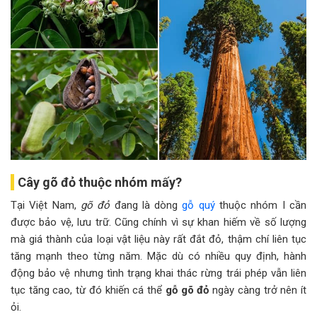
Cây gõ đỏ thuộc nhóm mấy?
Tại Việt Nam,
gõ đỏ
đang là dòng
gỗ quý
thuộc nhóm I cần
được bảo vệ, lưu trữ. Cũng chính vì sự khan hiếm về số lượng
mà giá thành của loại vật liệu này rất đắt đỏ, thậm chí liên tục
tăng mạnh theo từng năm. Mặc dù có nhiều quy định, hành
động bảo vệ nhưng tình trạng khai thác rừng trái phép vẫn liên
tục tăng cao, từ đó khiến cá thể
gỗ gõ đỏ
ngày càng trở nên ít
ỏi.