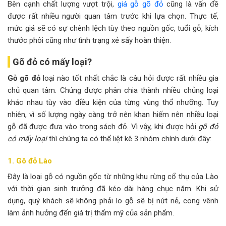
Bên cạnh chất lượng vượt trội,
giá gỗ gõ đỏ
cũng là vấn đề
được rất nhiều người quan tâm trước khi lựa chọn. Thực tế,
mức giá sẽ có sự chênh lệch tùy theo nguồn gốc, tuổi gỗ, kích
thước phôi cũng như tình trạng xẻ sấy hoàn thiện.
Gõ đỏ có mấy loại?
Gỗ gõ đỏ
loại nào tốt nhất chắc là câu hỏi được rất nhiều gia
chủ quan tâm. Chúng được phân chia thành nhiều chủng loại
khác nhau tùy vào điều kiện của từng vùng thổ nhưỡng. Tuy
nhiên, vì số lượng ngày càng trở nên khan hiếm nên nhiều loại
gỗ đã được đưa vào trong sách đỏ. Vì vậy, khi được hỏi
gõ đỏ
có mấy loại
thì chúng ta có thể liệt kê 3 nhóm chính dưới đây:
1. Gõ đỏ Lào
Đây là loại gỗ có nguồn gốc từ những khu rừng cổ thụ của Lào
với thời gian sinh trưởng đã kéo dài hàng chục năm. Khi sử
dụng, quý khách sẽ không phải lo gỗ sẽ bị nứt nẻ, cong vênh
làm ảnh hưởng đến giá trị thẩm mỹ của sản phẩm.