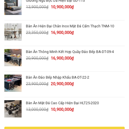
Giường Ngủ Bọc Da Hiện Đại GD-115
15,000,000₫.
11,900,000₫.
Original
Current
13,900,000
₫
10,900,000
₫
price
price
was:
is:
13,900,000₫.
10,900,000₫.
Bàn Ăn Hiện Đại Chân Inox Mặt Đá Cẩm Thạch TNM-10
Original
Current
23,350,000
₫
16,900,000
₫
price
price
was:
is:
23,350,000₫.
16,900,000₫.
Bàn Ăn Thông Minh Kết Hợp Quầy Đảo Bếp BA-DT-09-4
Original
Current
20,900,000
₫
16,900,000
₫
price
price
was:
is:
20,900,000₫.
16,900,000₫.
Bàn Ăn Đảo Bếp Nhập Khẩu BA-DT-22-2
Original
Current
23,900,000
₫
20,900,000
₫
price
price
was:
is:
23,900,000₫.
20,900,000₫.
Bàn Ăn Mặt Đá Cao Cấp Hiện Đại HLT25-2020
Original
Current
13,000,000
₫
10,900,000
₫
price
price
was:
is:
13,000,000₫.
10,900,000₫.