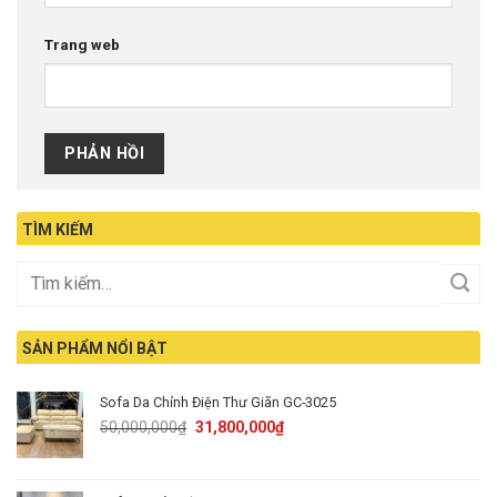
Trang web
TÌM KIẾM
SẢN PHẨM NỔI BẬT
Sofa Da Chỉnh Điện Thư Giãn GC-3025
Original
Current
50,000,000
₫
31,800,000
₫
price
price
was:
is:
50,000,000₫.
31,800,000₫.