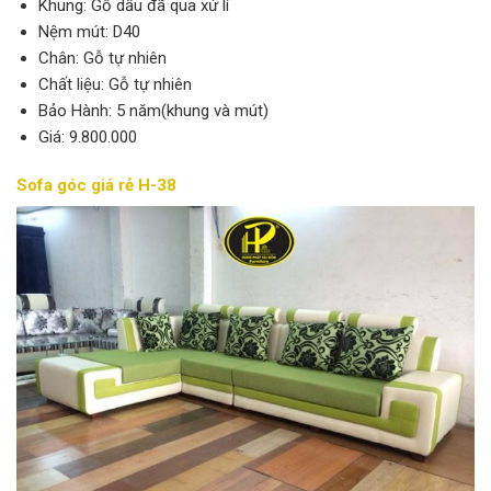
Khung: Gỗ dầu đã qua xử lí
Nệm mút: D40
Chân: Gỗ tự nhiên
Chất liệu: Gỗ tự nhiên
Bảo Hành: 5 năm(khung và mút)
Giá: 9.800.000
Sofa góc giá rẻ H-38