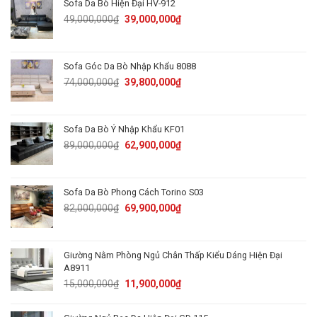
Sofa Da Bò Hiện Đại HV-912
Original
Current
49,000,000
₫
39,000,000
₫
price
price
was:
is:
49,000,000₫.
39,000,000₫.
Sofa Góc Da Bò Nhập Khẩu 8088
Original
Current
74,000,000
₫
39,800,000
₫
price
price
was:
is:
74,000,000₫.
39,800,000₫.
Sofa Da Bò Ý Nhập Khẩu KF01
Original
Current
89,000,000
₫
62,900,000
₫
price
price
was:
is:
89,000,000₫.
62,900,000₫.
Sofa Da Bò Phong Cách Torino S03
Original
Current
82,000,000
₫
69,900,000
₫
price
price
was:
is:
82,000,000₫.
69,900,000₫.
Giường Nằm Phòng Ngủ Chân Thấp Kiểu Dáng Hiện Đại
A8911
Original
Current
15,000,000
₫
11,900,000
₫
price
price
was:
is: