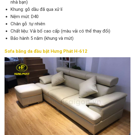
nhà bạn)
Khung: gỗ dầu đã qua xử lí
Nệm mút: D40
Chân gỗ :tự nhiên
Chất liệu: Vải bố cao cấp (màu vải có thể thay đổi)
Bảo hành 5 năm (khung và mút)
Sofa băng da đầu bật Hưng Phát H-612