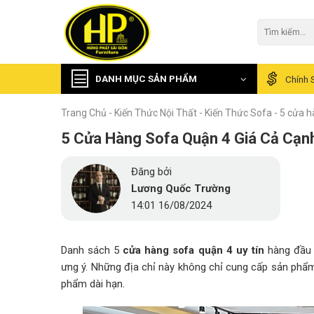
Skip
to
Tìm
kiếm:
content
DANH MỤC SẢN PHẨM
Chính 
Trang Chủ
-
Kiến Thức Nội Thất
-
Kiến Thức Sofa
-
5 cửa h
5 Cửa Hàng Sofa Quận 4 Giá Cả Cạn
Đăng bởi
Lương Quốc Trường
14:01 16/08/2024
Danh sách 5
cửa hàng sofa quận 4 uy tín
hàng đầu 
ưng ý. Những địa chỉ này không chỉ cung cấp sản phẩ
phẩm dài hạn.