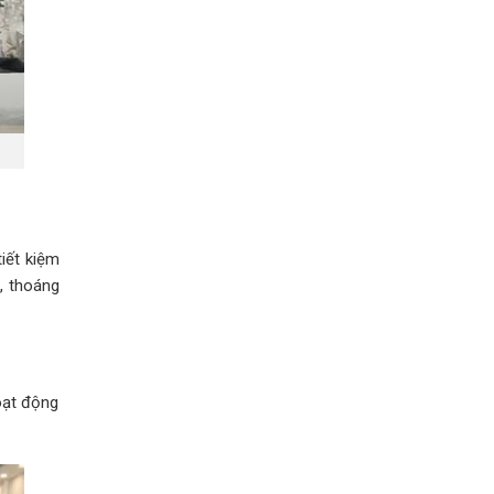
tiết kiệm
i, thoáng
oạt động