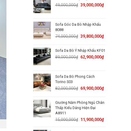
50,000,000₫.
31,800,000₫.
Original
Current
49,000,000
₫
39,000,000
₫
price
price
was:
is:
49,000,000₫.
39,000,000₫.
Sofa Góc Da Bò Nhập Khẩu
8088
Original
Current
74,000,000
₫
39,800,000
₫
price
price
was:
is:
Sofa Da Bò Ý Nhập Khẩu KF01
74,000,000₫.
39,800,000₫.
Original
Current
89,000,000
₫
62,900,000
₫
price
price
was:
is:
89,000,000₫.
62,900,000₫.
Sofa Da Bò Phong Cách
Torino S03
Original
Current
82,000,000
₫
69,900,000
₫
price
price
was:
is:
Giường Nằm Phòng Ngủ Chân
82,000,000₫.
69,900,000₫.
Thấp Kiểu Dáng Hiện Đại
A8911
Original
Current
15,000,000
₫
11,900,000
₫
price
price
was:
is: