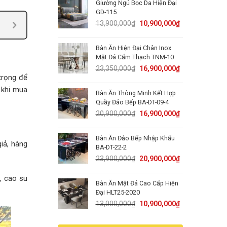
Giường Ngủ Bọc Da Hiện Đại
15,000,000₫.
11,900,000₫.
GD-115
Original
Current
13,900,000
₫
10,900,000
₫
price
price
was:
is:
Bàn Ăn Hiện Đại Chân Inox
13,900,000₫.
10,900,000₫.
Mặt Đá Cẩm Thạch TNM-10
Original
Current
23,350,000
₫
16,900,000
₫
price
price
trọng để
was:
is:
 khi mua
Bàn Ăn Thông Minh Kết Hợp
23,350,000₫.
16,900,000₫.
Quầy Đảo Bếp BA-DT-09-4
Original
Current
20,900,000
₫
16,900,000
₫
price
price
was:
is:
Bàn Ăn Đảo Bếp Nhập Khẩu
20,900,000₫.
16,900,000₫.
iả, hàng
BA-DT-22-2
Original
Current
23,900,000
₫
20,900,000
₫
price
price
was:
is:
, cao su
Bàn Ăn Mặt Đá Cao Cấp Hiện
23,900,000₫.
20,900,000₫.
Đại HLT25-2020
Original
Current
13,000,000
₫
10,900,000
₫
price
price
was:
is: