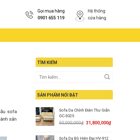
Gọi mua hàng
Hệ thống
0901 655 119
cửa hàng
TÌM KIẾM
SẢN PHẨM NỔI BẬT
Sofa Da Chỉnh Điện Thư Giãn
mẫu sofa
GC-3025
hành sản
Original
Current
50,000,000
₫
31,800,000
₫
price
price
was:
is:
Sofa Da Bò Hiện Đại HV-912