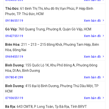
Thủ Đức:
61 Đinh Thị Thi, khu đô thị Vạn Phúc, P. Hiệp Bình
Phước, TP. Thủ Đức, HCM
0918655119
Xem bản đồ
Gò Vấp:
760 Quang Trung, Phường 8, Quận Gò Vấp, HCM
0942755119
Xem bản đồ
Biên Hòa:
211 – 213 – 215 Đồng Khởi, Phường Tam Hiệp, Biên
Hòa, Đồng Nai
0969455119
Xem bản đồ
Bình Dương:
155 Quốc Lộ 1K, Khu Phố Đông A, Phường Đông
Hòa, Dĩ An, Bình Dương
0978041299
Xem bản đồ
Bình Dương:
415 Đại lộ Bình Dương, Phường Thủ Dầu Một, TP
HCM
0793655119
Xem bản đồ
Bà Rịa:
643 CMT8, P. Long Toàn, Tp Bà Rịa, Tỉnh BRVT