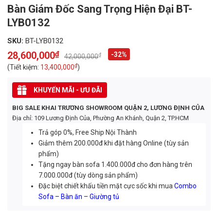
Bàn Giám Đốc Sang Trọng Hiện Đại BT-
LYB0132
SKU:
BT-LYB0132
28,600,000
₫
-32%
₫
42,000,000
Original
Current
price
price
₫
(Tiết kiệm:
13,400,000
)
was:
is:
42,000,000₫.
28,600,000₫.
KHUYẾN MÃI - ƯU ĐÃI
BIG SALE KHAI TRƯƠNG SHOWROOM QUẬN 2, LƯƠNG ĐỊNH CỦA
Địa chỉ: 109 Lương Định Của, Phường An Khánh, Quận 2, TP.HCM
Trả góp 0%, Free Ship Nội Thành
Giảm thêm 200.000đ khi đặt hàng Online (tùy sản
phẩm)
Tặng ngay bàn sofa 1.400.000đ cho đơn hàng trên
7.000.000đ (tùy dòng sản phẩm)
Đặc biệt chiết khấu tiền mặt cực sốc khi mua
Combo
Sofa – Bàn ăn – Giường tủ