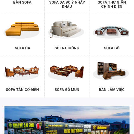
BÀN SOFA
SOFA DA BÒ Ý NHẬP
SOFA THƯ GIÃN
KHẨU
CHỈNH ĐIỆN
SOFA DA
SOFA GIƯỜNG
SOFA GỖ
SOFA TÂN CỔ ĐIỂN
SOFA GỖ MUN
BÀN LÀM VIỆC