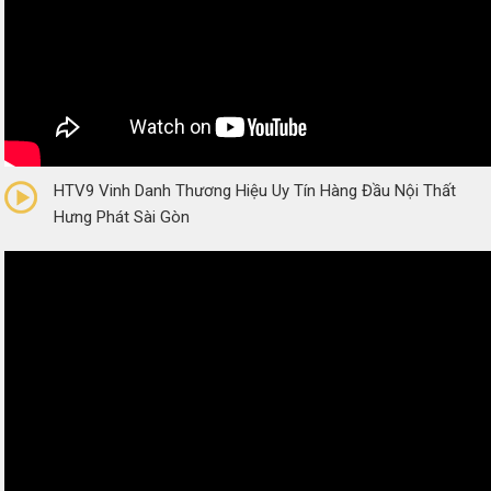
0/5
(0 Reviews)
HTV9 Vinh Danh Thương Hiệu Uy Tín Hàng Đầu Nội Thất
Hưng Phát Sài Gòn