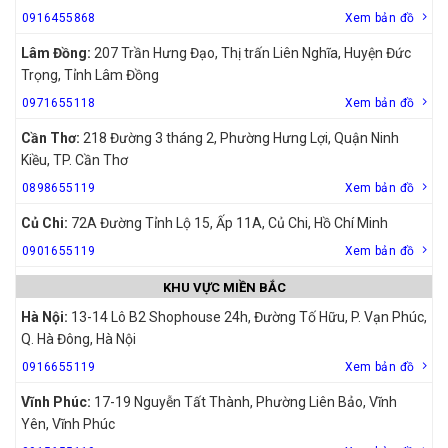
0916455868
Xem bản đồ
Lâm Đồng:
207 Trần Hưng Đạo, Thị trấn Liên Nghĩa, Huyện Đức
Trọng, Tỉnh Lâm Đồng
0971655118
Xem bản đồ
Cần Thơ:
218 Đường 3 tháng 2, Phường Hưng Lợi, Quận Ninh
Kiều, TP. Cần Thơ
0898655119
Xem bản đồ
Củ Chi:
72A Đường Tỉnh Lộ 15, Ấp 11A, Củ Chi, Hồ Chí Minh
0901655119
Xem bản đồ
KHU VỰC MIỀN BẮC
Hà Nội:
13-14 Lô B2 Shophouse 24h, Đường Tố Hữu, P. Vạn Phúc,
Q. Hà Đông, Hà Nội
0916655119
Xem bản đồ
Vĩnh Phúc:
17-19 Nguyễn Tất Thành, Phường Liên Bảo, Vĩnh
Yên, Vĩnh Phúc