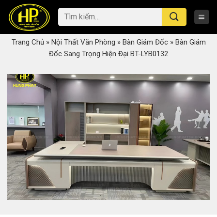
Skip
Tìm
to
kiếm:
content
Trang Chủ
»
Nội Thất Văn Phòng
»
Bàn Giám Đốc
»
Bàn Giám
Đốc Sang Trọng Hiện Đại BT-LYB0132