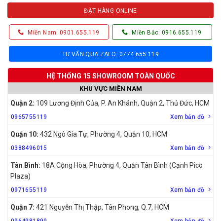
ĐẶT HÀNG ONLINE
Miền Nam: 0901.655.119
Miền Bắc: 0916.655.119
TƯ VẤN QUA ZALO: 0774.655.119
HỆ THỐNG 15 SHOWROOM TOÀN QUỐC
KHU VỰC MIỀN NAM
Quận 2:
109 Lương Định Của, P. An Khánh, Quận 2, Thủ Đức, HCM
0965755119
Xem bản đồ
Quận 10:
432 Ngô Gia Tự, Phường 4, Quận 10, HCM
0388496015
Xem bản đồ
Tân Bình:
18A Cộng Hòa, Phường 4, Quận Tân Bình (Cạnh Pico
Plaza)
0971655119
Xem bản đồ
Quận 7:
421 Nguyễn Thị Thập, Tân Phong, Q.7, HCM
0964981899
Xem bản đồ