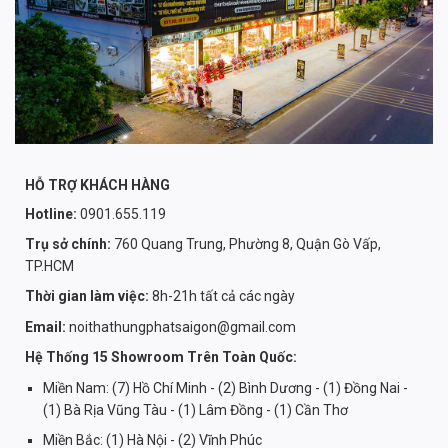
HỖ TRỢ KHÁCH HÀNG
Hotline:
0901.655.119
Trụ sở chính:
760 Quang Trung, Phường 8, Quận Gò Vấp,
TP.HCM
Thời gian làm việc:
8h-21h tất cả các ngày
Email:
noithathungphatsaigon@gmail.com
Hệ Thống 15 Showroom Trên Toàn Quốc:
Miền Nam: (7) Hồ Chí Minh - (2) Bình Dương - (1) Đồng Nai -
(1) Bà Rịa Vũng Tàu - (1) Lâm Đồng - (1) Cần Thơ
Miền Bắc: (1) Hà Nội - (2) Vĩnh Phúc