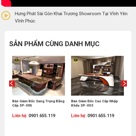
0/5
(0 Reviews)
Hưng Phát Sài Gòn Khai Trương Showroom Tại Vĩnh Yên
Vĩnh Phúc
SẢN PHẨM CÙNG DANH MỤC
o
Bàn Giám Đốc Sang Trọng Đẳng
Bàn Giám Đốc Cao Cấp Nhập
Cấp SP-005
Khẩu SP-003
Liên hệ:
0901.655.119
Liên hệ:
0901.655.119
%