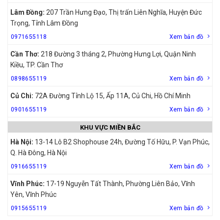
Lâm Đồng:
207 Trần Hưng Đạo, Thị trấn Liên Nghĩa, Huyện Đức
Trọng, Tỉnh Lâm Đồng
0971655118
Xem bản đồ
Cần Thơ:
218 Đường 3 tháng 2, Phường Hưng Lợi, Quận Ninh
Kiều, TP. Cần Thơ
0898655119
Xem bản đồ
Củ Chi:
72A Đường Tỉnh Lộ 15, Ấp 11A, Củ Chi, Hồ Chí Minh
0901655119
Xem bản đồ
KHU VỰC MIỀN BẮC
Hà Nội:
13-14 Lô B2 Shophouse 24h, Đường Tố Hữu, P. Vạn Phúc,
Q. Hà Đông, Hà Nội
0916655119
Xem bản đồ
Vĩnh Phúc:
17-19 Nguyễn Tất Thành, Phường Liên Bảo, Vĩnh
Yên, Vĩnh Phúc
0915655119
Xem bản đồ