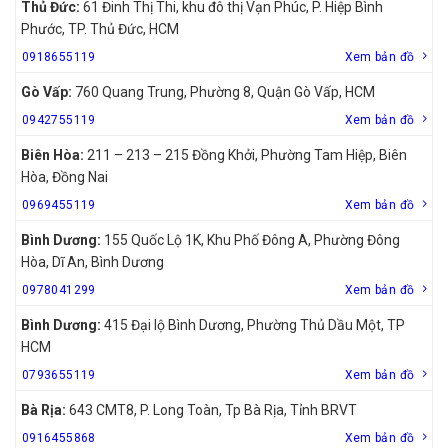
Thủ Đức:
61 Đinh Thị Thi, khu đô thị Vạn Phúc, P. Hiệp Bình
Phước, TP. Thủ Đức, HCM
0918655119
Xem bản đồ
Gò Vấp:
760 Quang Trung, Phường 8, Quận Gò Vấp, HCM
0942755119
Xem bản đồ
Biên Hòa:
211 – 213 – 215 Đồng Khởi, Phường Tam Hiệp, Biên
Hòa, Đồng Nai
0969455119
Xem bản đồ
Bình Dương:
155 Quốc Lộ 1K, Khu Phố Đông A, Phường Đông
Hòa, Dĩ An, Bình Dương
0978041299
Xem bản đồ
Bình Dương:
415 Đại lộ Bình Dương, Phường Thủ Dầu Một, TP
HCM
0793655119
Xem bản đồ
Bà Rịa:
643 CMT8, P. Long Toàn, Tp Bà Rịa, Tỉnh BRVT
0916455868
Xem bản đồ