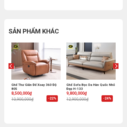
SẢN PHẨM KHÁC
g
Ghế Thư Giãn Đế Xoay 360 Độ
Ghế Sofa Bọc Da Hàn Quốc Nhỏ
805
Đẹp H-133
Original
Current
Original
Current
8,500,000
₫
9,800,000
₫
price
price
price
price
%
-22%
-24%
10,900,000
₫
12,900,000
₫
was:
is:
was:
is:
10,900,000₫.
8,500,000₫.
12,900,000₫.
9,800,000₫.