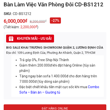
Bàn Làm Việc Văn Phòng Đôi CD-BS1212
SKU:
CD-BS1212
6,000,000
₫
-27%
₫
8,200,000
Original
Current
price
price
₫
(Tiết kiệm:
2,200,000
)
was:
is:
8,200,000₫.
6,000,000₫.
KHUYẾN MÃI - ƯU ĐÃI
BIG SALE KHAI TRƯƠNG SHOWROOM QUẬN 2, LƯƠNG ĐỊNH CỦA
Địa chỉ: 109 Lương Định Của, Phường An Khánh, Quận 2, TP.HCM
Trả góp 0%, Free Ship Nội Thành
Giảm thêm 200.000đ khi đặt hàng Online (tùy sản
phẩm)
Tặng ngay bàn sofa 1.400.000đ cho đơn hàng trên
7.000.000đ (tùy dòng sản phẩm)
Đặc biệt chiết khấu tiền mặt cực sốc khi mua
Combo
Sofa – Bàn ăn – Giường tủ
ĐẶT HÀNG ONLINE