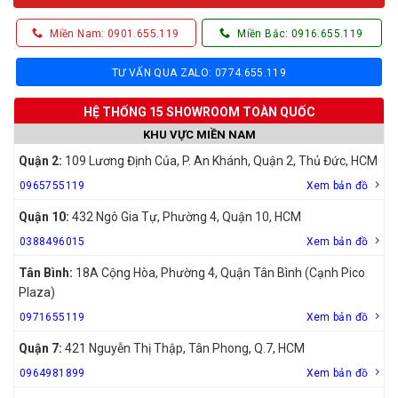
Miền Nam: 0901.655.119
Miền Bắc: 0916.655.119
TƯ VẤN QUA ZALO: 0774.655.119
HỆ THỐNG 15 SHOWROOM TOÀN QUỐC
KHU VỰC MIỀN NAM
Quận 2:
109 Lương Định Của, P. An Khánh, Quận 2, Thủ Đức, HCM
0965755119
Xem bản đồ
Quận 10:
432 Ngô Gia Tự, Phường 4, Quận 10, HCM
0388496015
Xem bản đồ
Tân Bình:
18A Cộng Hòa, Phường 4, Quận Tân Bình (Cạnh Pico
Plaza)
0971655119
Xem bản đồ
Quận 7:
421 Nguyễn Thị Thập, Tân Phong, Q.7, HCM
0964981899
Xem bản đồ