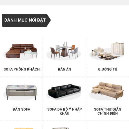
DANH MỤC NỔI BẬT
SOFA PHÒNG KHÁCH
BÀN ĂN
GIƯỜNG TỦ
BÀN SOFA
SOFA DA BÒ Ý NHẬP
SOFA THƯ GIÃN
KHẨU
CHỈNH ĐIỆN