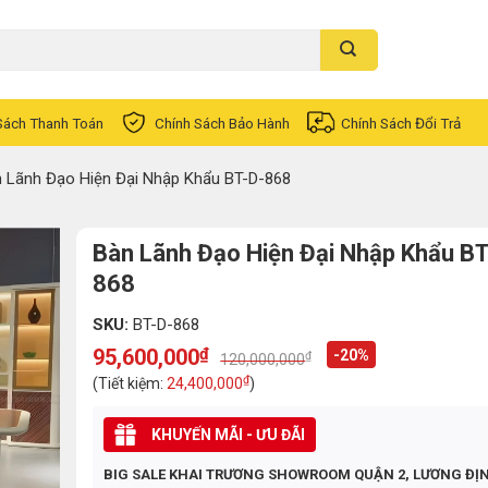
Sách Thanh Toán
Chính Sách Bảo Hành
Chính Sách Đổi Trả
 Lãnh Đạo Hiện Đại Nhập Khẩu BT-D-868
Bàn Lãnh Đạo Hiện Đại Nhập Khẩu BT
868
SKU:
BT-D-868
95,600,000
₫
-20%
₫
120,000,000
Original
Current
price
price
₫
(Tiết kiệm:
24,400,000
)
was:
is:
120,000,000₫.
95,600,000₫.
KHUYẾN MÃI - ƯU ĐÃI
BIG SALE KHAI TRƯƠNG SHOWROOM QUẬN 2, LƯƠNG ĐỊ