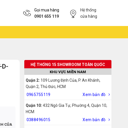
Gọi mua hàng
Hệ thống
0901 655 119
cửa hàng
HỆ THỐNG 15 SHOWROOM TOÀN QUỐC
-D-
KHU VỰC MIỀN NAM
Quận 2:
109 Lương Định Của, P. An Khánh,
Quận 2, Thủ Đức, HCM
0965755119
Xem bản đồ
Quận 10:
432 Ngô Gia Tự, Phường 4, Quận 10,
HCM
0388496015
Xem bản đồ
NH CỦA