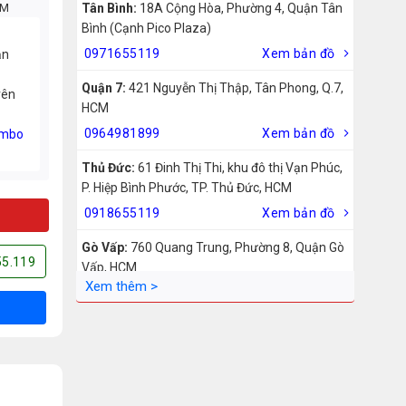
CM
Tân Bình:
18A Cộng Hòa, Phường 4, Quận Tân
Bình (Cạnh Pico Plaza)
0971655119
Xem bản đồ
ản
Quận 7:
421 Nguyễn Thị Thập, Tân Phong, Q.7,
rên
HCM
0964981899
Xem bản đồ
mbo
Thủ Đức:
61 Đinh Thị Thi, khu đô thị Vạn Phúc,
P. Hiệp Bình Phước, TP. Thủ Đức, HCM
0918655119
Xem bản đồ
Gò Vấp:
760 Quang Trung, Phường 8, Quận Gò
55.119
Vấp, HCM
0942755119
Xem bản đồ
Biên Hòa:
211 – 213 – 215 Đồng Khởi, Phường
Tam Hiệp, Biên Hòa, Đồng Nai
0969455119
Xem bản đồ