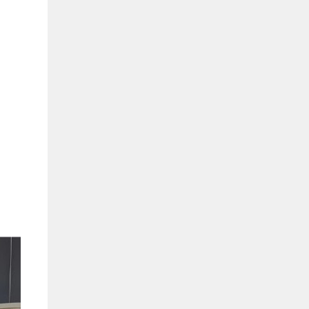
Bình Dương:
155 Quốc Lộ 1K, Khu Phố Đông A,
Phường Đông Hòa, Dĩ An, Bình Dương
0978041299
Xem bản đồ
Bình Dương:
415 Đại lộ Bình Dương, Phường
Thủ Dầu Một, TP HCM
0793655119
Xem bản đồ
Bà Rịa:
643 CMT8, P. Long Toàn, Tp Bà Rịa,
Tỉnh BRVT
0916455868
Xem bản đồ
Lâm Đồng:
207 Trần Hưng Đạo, Thị trấn Liên
Nghĩa, Huyện Đức Trọng, Tỉnh Lâm Đồng
0971655118
Xem bản đồ
Cần Thơ:
218 Đường 3 tháng 2, Phường Hưng
Lợi, Quận Ninh Kiều, TP. Cần Thơ
0898655119
Xem bản đồ
Củ Chi:
72A Đường Tỉnh Lộ 15, Ấp 11A, Củ Chi,