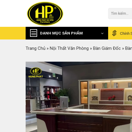
Skip
to
Tìm
kiếm:
content
DANH MỤC SẢN PHẨM
Chính 
Trang Chủ
»
Nội Thất Văn Phòng
»
Bàn Giám Đốc
»
Bàn