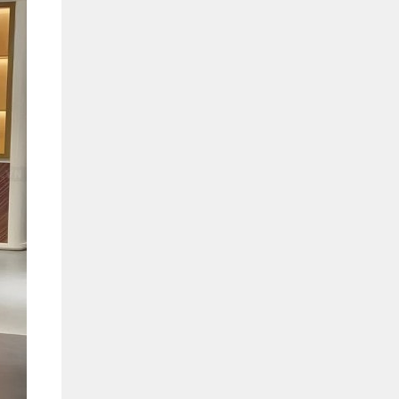
Hồ Chí Minh
0901655119
Xem bản đồ
KHU VỰC MIỀN BẮC
Hà Nội:
13-14 Lô B2 Shophouse 24h, Đường Tố
Hữu, P. Vạn Phúc, Q. Hà Đông, Hà Nội
0916655119
Xem bản đồ
Vĩnh Phúc:
17-19 Nguyễn Tất Thành, Phường
Liên Bảo, Vĩnh Yên, Vĩnh Phúc
0915655119
Xem bản đồ