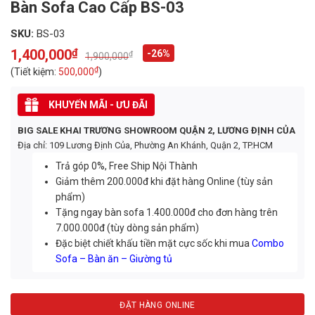
Bàn Sofa Cao Cấp BS-03
SKU:
BS-03
1,400,000
₫
-26%
₫
1,900,000
Original
Current
price
price
₫
(Tiết kiệm:
500,000
)
was:
is:
1,900,000₫.
1,400,000₫.
KHUYẾN MÃI - ƯU ĐÃI
BIG SALE KHAI TRƯƠNG SHOWROOM QUẬN 2, LƯƠNG ĐỊNH CỦA
Địa chỉ: 109 Lương Định Của, Phường An Khánh, Quận 2, TP.HCM
Trả góp 0%, Free Ship Nội Thành
Giảm thêm 200.000đ khi đặt hàng Online (tùy sản
phẩm)
Tặng ngay bàn sofa 1.400.000đ cho đơn hàng trên
7.000.000đ (tùy dòng sản phẩm)
Đặc biệt chiết khấu tiền mặt cực sốc khi mua
Combo
Sofa – Bàn ăn – Giường tủ
ĐẶT HÀNG ONLINE