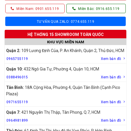
Miền Nam: 0901.655.119
Miền Bắc: 0916.655.119
TƯ VẤN QUA ZALO: 0774.655.119
HỆ THỐNG 15 SHOWROOM TOÀN QUỐC
KHU VỰC MIỀN NAM
Quận 2:
109 Lương Định Của, P. An Khánh, Quận 2, Thủ Đức, HCM
0965755119
Xem bản đồ
Quận 10:
432 Ngô Gia Tự, Phường 4, Quận 10, HCM
0388496015
Xem bản đồ
Tân Bình:
18A Cộng Hòa, Phường 4, Quận Tân Bình (Cạnh Pico
Plaza)
0971655119
Xem bản đồ
Quận 7:
421 Nguyễn Thị Thập, Tân Phong, Q.7, HCM
0964981899
Xem bản đồ
Thủ Đức:
61 Đinh Thị Thi, khu đô thị Vạn Phúc, P. Hiệp Bình