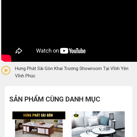
0/5
(0 Reviews)
Hưng Phát Sài Gòn Khai Trương Showroom Tại Vĩnh Yên
Vĩnh Phúc
SẢN PHẨM CÙNG DANH MỤC