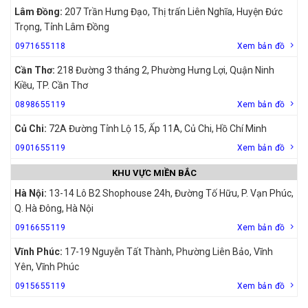
Lâm Đồng:
207 Trần Hưng Đạo, Thị trấn Liên Nghĩa, Huyện Đức
Trọng, Tỉnh Lâm Đồng
0971655118
Xem bản đồ
Cần Thơ:
218 Đường 3 tháng 2, Phường Hưng Lợi, Quận Ninh
Kiều, TP. Cần Thơ
0898655119
Xem bản đồ
Củ Chi:
72A Đường Tỉnh Lộ 15, Ấp 11A, Củ Chi, Hồ Chí Minh
0901655119
Xem bản đồ
KHU VỰC MIỀN BẮC
Hà Nội:
13-14 Lô B2 Shophouse 24h, Đường Tố Hữu, P. Vạn Phúc,
Q. Hà Đông, Hà Nội
0916655119
Xem bản đồ
Vĩnh Phúc:
17-19 Nguyễn Tất Thành, Phường Liên Bảo, Vĩnh
Yên, Vĩnh Phúc
0915655119
Xem bản đồ