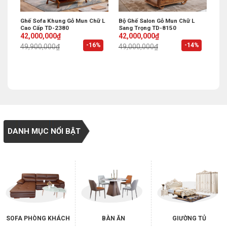
Ghế Sofa Khung Gỗ Mun Chữ L
Bộ Ghế Salon Gỗ Mun Chữ L
Cao Cấp TD-2380
Sang Trọng TD-8150
Original
Current
Original
Current
42,000,000
₫
42,000,000
₫
price
price
price
price
%
-16%
-14%
49,900,000
₫
49,000,000
₫
was:
is:
was:
is:
49,900,000₫.
42,000,000₫.
49,000,000₫.
42,000,000₫.
DANH MỤC NỔI BẬT
SOFA PHÒNG KHÁCH
BÀN ĂN
GIƯỜNG TỦ