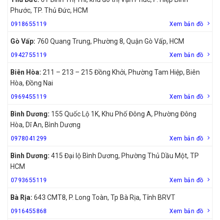
Phước, TP. Thủ Đức, HCM
0918655119
Xem bản đồ
Gò Vấp:
760 Quang Trung, Phường 8, Quận Gò Vấp, HCM
0942755119
Xem bản đồ
Biên Hòa:
211 – 213 – 215 Đồng Khởi, Phường Tam Hiệp, Biên
Hòa, Đồng Nai
0969455119
Xem bản đồ
Bình Dương:
155 Quốc Lộ 1K, Khu Phố Đông A, Phường Đông
Hòa, Dĩ An, Bình Dương
0978041299
Xem bản đồ
Bình Dương:
415 Đại lộ Bình Dương, Phường Thủ Dầu Một, TP
HCM
0793655119
Xem bản đồ
Bà Rịa:
643 CMT8, P. Long Toàn, Tp Bà Rịa, Tỉnh BRVT
0916455868
Xem bản đồ