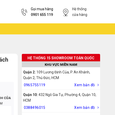
Gọi mua hàng
Hệ thống
0901 655 119
cửa hàng
HỆ THỐNG 15 SHOWROOM TOÀN QUỐC
hách
KHU VỰC MIỀN NAM
Quận 2:
109 Lương Định Của, P. An Khánh,
Quận 2, Thủ Đức, HCM
0965755119
Xem bản đồ
Quận 10:
432 Ngô Gia Tự, Phường 4, Quận 10,
NH CỦA
HCM
CM
0388496015
Xem bản đồ