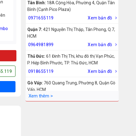
ản
Tân Bình:
18A Cộng Hòa, Phường 4, Quận Tân
Bình (Cạnh Pico Plaza)
rên
0971655119
Xem bản đồ
mbo
Quận 7:
421 Nguyễn Thị Thập, Tân Phong, Q.7,
HCM
0964981899
Xem bản đồ
Thủ Đức:
61 Đinh Thị Thi, khu đô thị Vạn Phúc,
P. Hiệp Bình Phước, TP. Thủ Đức, HCM
55.119
0918655119
Xem bản đồ
Gò Vấp:
760 Quang Trung, Phường 8, Quận Gò
Vấp, HCM
0942755119
Xem bản đồ
Biên Hòa:
211 – 213 – 215 Đồng Khởi, Phường
Tam Hiệp, Biên Hòa, Đồng Nai
0969455119
Xem bản đồ