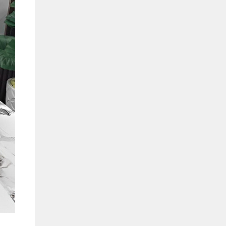
Hồ Chí Minh
0901655119
Xem bản đồ
KHU VỰC MIỀN BẮC
Hà Nội:
13-14 Lô B2 Shophouse 24h, Đường Tố
Hữu, P. Vạn Phúc, Q. Hà Đông, Hà Nội
0916655119
Xem bản đồ
Vĩnh Phúc:
17-19 Nguyễn Tất Thành, Phường
Liên Bảo, Vĩnh Yên, Vĩnh Phúc
0915655119
Xem bản đồ