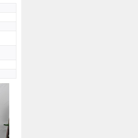
Bình Dương:
155 Quốc Lộ 1K, Khu Phố Đông A,
Phường Đông Hòa, Dĩ An, Bình Dương
0978041299
Xem bản đồ
Bình Dương:
415 Đại lộ Bình Dương, Phường
Thủ Dầu Một, TP HCM
0793655119
Xem bản đồ
Bà Rịa:
643 CMT8, P. Long Toàn, Tp Bà Rịa,
Tỉnh BRVT
0916455868
Xem bản đồ
Lâm Đồng:
207 Trần Hưng Đạo, Thị trấn Liên
Nghĩa, Huyện Đức Trọng, Tỉnh Lâm Đồng
0971655118
Xem bản đồ
Cần Thơ:
218 Đường 3 tháng 2, Phường Hưng
Lợi, Quận Ninh Kiều, TP. Cần Thơ
0898655119
Xem bản đồ
Củ Chi:
72A Đường Tỉnh Lộ 15, Ấp 11A, Củ Chi,