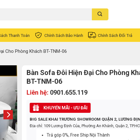
Sách Thanh Toán
Chính Sách Bảo Hành
Chính Sách Đổi Trả
 Đại Cho Phòng Khách BT-TNM-06
Bàn Sofa Đôi Hiện Đại Cho Phòng K
BT-TNM-06
Liên hệ:
0901.655.119
KHUYẾN MÃI - ƯU ĐÃI
BIG SALE KHAI TRƯƠNG SHOWROOM QUẬN 2, LƯƠNG ĐỊ
Địa chỉ: 109 Lương Định Của, Phường An Khánh, Quận 2, TP.H
Trả góp 0%, Free Ship Nội Thành