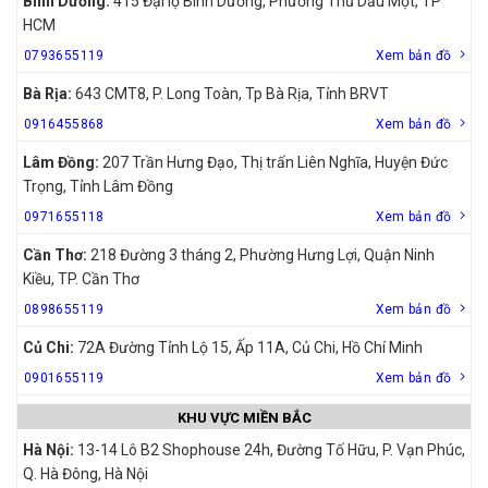
Bình Dương:
415 Đại lộ Bình Dương, Phường Thủ Dầu Một, TP
HCM
0793655119
Xem bản đồ
Bà Rịa:
643 CMT8, P. Long Toàn, Tp Bà Rịa, Tỉnh BRVT
0916455868
Xem bản đồ
Lâm Đồng:
207 Trần Hưng Đạo, Thị trấn Liên Nghĩa, Huyện Đức
Trọng, Tỉnh Lâm Đồng
0971655118
Xem bản đồ
Cần Thơ:
218 Đường 3 tháng 2, Phường Hưng Lợi, Quận Ninh
Kiều, TP. Cần Thơ
0898655119
Xem bản đồ
Củ Chi:
72A Đường Tỉnh Lộ 15, Ấp 11A, Củ Chi, Hồ Chí Minh
0901655119
Xem bản đồ
KHU VỰC MIỀN BẮC
Hà Nội:
13-14 Lô B2 Shophouse 24h, Đường Tố Hữu, P. Vạn Phúc,
Q. Hà Đông, Hà Nội