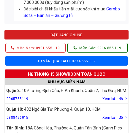
7.000.000đ (tùy dòng sản phẩm)
Đặc biệt chiết khấu tiền mặt cực sốc khi mua
Combo
Sofa – Bàn ăn – Giường tủ
ĐẶT HÀNG ONLINE
Miền Nam: 0901.655.119
Miền Bắc: 0916.655.119
TƯ VẤN QUA ZALO: 0774.655.119
HỆ THỐNG 15 SHOWROOM TOÀN QUỐC
KHU VỰC MIỀN NAM
Quận 2:
109 Lương Định Của, P. An Khánh, Quận 2, Thủ Đức, HCM
0965755119
Xem bản đồ
Quận 10:
432 Ngô Gia Tự, Phường 4, Quận 10, HCM
0388496015
Xem bản đồ
Tân Bình:
18A Cộng Hòa, Phường 4, Quận Tân Bình (Cạnh Pico