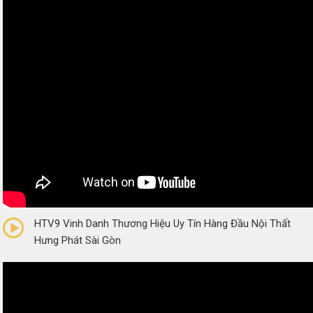
0/5
(0 Reviews)
HTV9 Vinh Danh Thương Hiệu Uy Tín Hàng Đầu Nội Thất
Hưng Phát Sài Gòn