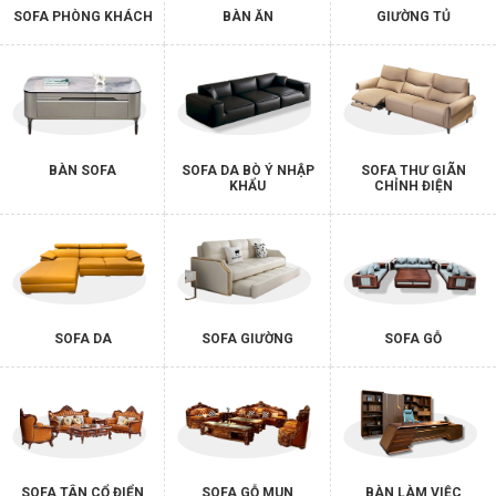
SOFA PHÒNG KHÁCH
BÀN ĂN
GIƯỜNG TỦ
BÀN SOFA
SOFA DA BÒ Ý NHẬP
SOFA THƯ GIÃN
KHẨU
CHỈNH ĐIỆN
SOFA DA
SOFA GIƯỜNG
SOFA GỖ
SOFA TÂN CỔ ĐIỂN
SOFA GỖ MUN
BÀN LÀM VIỆC