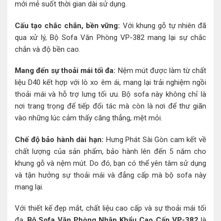
mới mẻ suốt thời gian dài sử dụng.
Cấu tạo chắc chắn, bền vững:
Với khung gỗ tự nhiên đã
qua xử lý, Bộ Sofa Văn Phòng VP-382 mang lại sự chắc
chắn và độ bền cao.
Mang đến sự thoải mái tối đa:
Nệm mút được làm từ chất
liệu D40 kết hợp với lò xo êm ái, mang lại trải nghiệm ngồi
thoải mái và hỗ trợ lưng tối ưu. Bộ sofa này không chỉ là
nơi trang trọng để tiếp đối tác mà còn là nơi để thư giãn
vào những lúc cảm thấy căng thẳng, mệt mỏi.
Chế độ bảo hành dài hạn:
Hưng Phát Sài Gòn cam kết về
chất lượng của sản phẩm, bảo hành lên đến 5 năm cho
khung gỗ và nệm mút. Do đó, bạn có thể yên tâm sử dụng
và tận hưởng sự thoải mái và đẳng cấp mà bộ sofa này
mang lại.
Với thiết kế đẹp mắt, chất liệu cao cấp và sự thoải mái tối
đa,
Bộ Sofa Văn Phòng Nhập Khẩu Cao Cấp VP-382
là