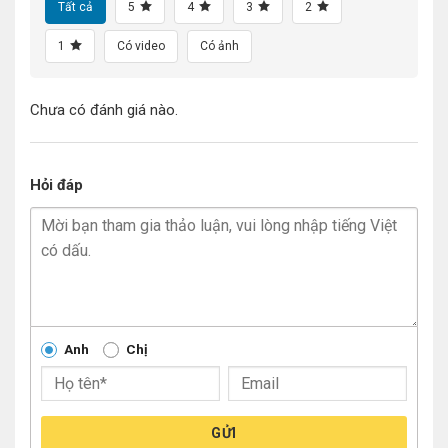
Tất cả
5
4
3
2
1
Có video
Có ảnh
Chưa có đánh giá nào.
Hỏi đáp
Anh
Chị
GỬI