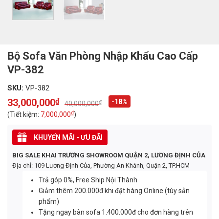
Bộ Sofa Văn Phòng Nhập Khẩu Cao Cấp
VP-382
SKU:
VP-382
33,000,000
₫
-18%
₫
40,000,000
Original
Current
price
price
₫
(Tiết kiệm:
7,000,000
)
was:
is:
40,000,000₫.
33,000,000₫.
KHUYẾN MÃI - ƯU ĐÃI
BIG SALE KHAI TRƯƠNG SHOWROOM QUẬN 2, LƯƠNG ĐỊNH CỦA
Địa chỉ: 109 Lương Định Của, Phường An Khánh, Quận 2, TP.HCM
Trả góp 0%, Free Ship Nội Thành
Giảm thêm 200.000đ khi đặt hàng Online (tùy sản
phẩm)
Tặng ngay bàn sofa 1.400.000đ cho đơn hàng trên