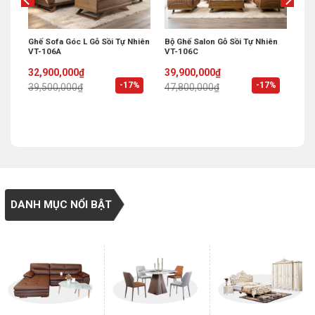
hẩu
Ghế Sofa Góc L Gỗ Sồi Tự Nhiên
Bộ Ghế Salon Gỗ Sồi Tự Nhiên
Sống
VT-106A
VT-106C
Original
Current
Original
Current
32,900,000
₫
39,900,000
₫
price
price
price
price
%
-17%
-17%
39,500,000
₫
47,800,000
₫
was:
is:
was:
is:
39,500,000₫.
32,900,000₫.
47,800,000₫.
39,900,000₫.
DANH MỤC NỔI BẬT