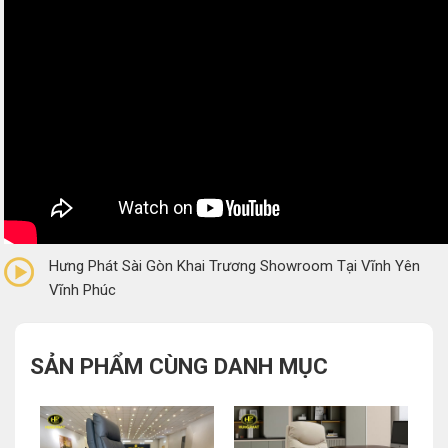
0/5
(0 Reviews)
Hưng Phát Sài Gòn Khai Trương Showroom Tại Vĩnh Yên
Vĩnh Phúc
SẢN PHẨM CÙNG DANH MỤC