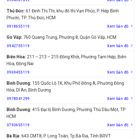
Thủ Đức:
61 Đinh Thị Thi, khu đô thị Vạn Phúc, P. Hiệp Bình
Phước, TP. Thủ Đức, HCM
0918655119
Xem bản đồ
Gò Vấp:
760 Quang Trung, Phường 8, Quận Gò Vấp, HCM
0942755119
Xem bản đồ
Biên Hòa:
211 – 213 – 215 Đồng Khởi, Phường Tam Hiệp, Biên
Hòa, Đồng Nai
0969455119
Xem bản đồ
Bình Dương:
155 Quốc Lộ 1K, Khu Phố Đông A, Phường Đông
Hòa, Dĩ An, Bình Dương
0978041299
Xem bản đồ
Bình Dương:
415 Đại lộ Bình Dương, Phường Thủ Dầu Một, TP
HCM
0793655119
Xem bản đồ
Bà Rịa:
643 CMT8, P. Long Toàn, Tp Bà Rịa, Tỉnh BRVT