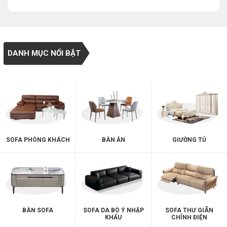
DANH MỤC NỔI BẬT
SOFA PHÒNG KHÁCH
BÀN ĂN
GIƯỜNG TỦ
BÀN SOFA
SOFA DA BÒ Ý NHẬP
SOFA THƯ GIÃN
KHẨU
CHỈNH ĐIỆN