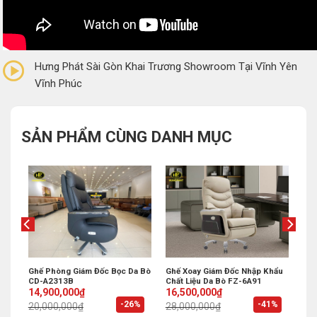
0/5
(0 Reviews)
Hưng Phát Sài Gòn Khai Trương Showroom Tại Vĩnh Yên
Vĩnh Phúc
SẢN PHẨM CÙNG DANH MỤC
hẩu
Ghế Phòng Giám Đốc Bọc Da Bò
Ghế Xoay Giám Đốc Nhập Khẩu
CD-A2313B
Chất Liệu Da Bò FZ-6A91
Original
Current
Original
Current
14,900,000
₫
16,500,000
₫
price
price
price
price
%
-26%
-41%
20,000,000
₫
28,000,000
₫
was:
is:
was:
is:
20,000,000₫.
14,900,000₫.
28,000,000₫.
16,500,000₫.