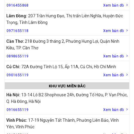
0916455868
Xem bản đồ
Lâm Đồng:
207 Trần Hưng Đạo, Thị trấn Liên Nghĩa, Huyện Đức
Trọng, Tỉnh Lâm Đồng
0971655118
Xem bản đồ
Cần Thơ:
218 Đường 3 tháng 2, Phường Hưng Lợi, Quận Ninh
Kiều, TP. Cần Thơ
0898655119
Xem bản đồ
Củ Chi:
72A Đường Tỉnh Lộ 15, Ấp 11A, Củ Chi, Hồ Chí Minh
0901655119
Xem bản đồ
KHU VỰC MIỀN BẮC
Hà Nội:
13-14 Lô B2 Shophouse 24h, Đường Tố Hữu, P. Vạn Phúc,
Q. Hà Đông, Hà Nội
0916655119
Xem bản đồ
Vĩnh Phúc:
17-19 Nguyễn Tất Thành, Phường Liên Bảo, Vĩnh
Yên, Vĩnh Phúc