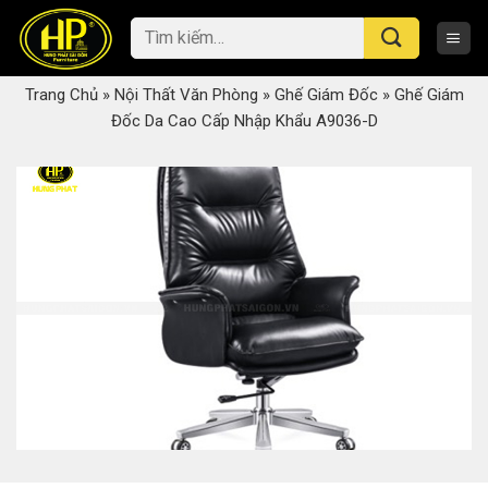
Skip
Tìm
to
kiếm:
content
Trang Chủ
»
Nội Thất Văn Phòng
»
Ghế Giám Đốc
»
Ghế Giám
Đốc Da Cao Cấp Nhập Khẩu A9036-D