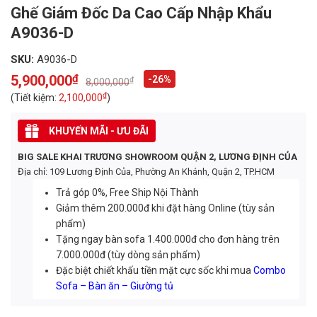
Ghế Giám Đốc Da Cao Cấp Nhập Khẩu
A9036-D
SKU:
A9036-D
5,900,000
₫
-26%
₫
8,000,000
Original
Current
price
price
₫
(Tiết kiệm:
2,100,000
)
was:
is:
8,000,000₫.
5,900,000₫.
KHUYẾN MÃI - ƯU ĐÃI
BIG SALE KHAI TRƯƠNG SHOWROOM QUẬN 2, LƯƠNG ĐỊNH CỦA
Địa chỉ: 109 Lương Định Của, Phường An Khánh, Quận 2, TP.HCM
Trả góp 0%, Free Ship Nội Thành
Giảm thêm 200.000đ khi đặt hàng Online (tùy sản
phẩm)
Tặng ngay bàn sofa 1.400.000đ cho đơn hàng trên
7.000.000đ (tùy dòng sản phẩm)
Đặc biệt chiết khấu tiền mặt cực sốc khi mua
Combo
Sofa – Bàn ăn – Giường tủ