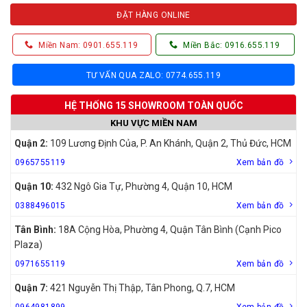
ĐẶT HÀNG ONLINE
Miền Nam: 0901.655.119
Miền Bắc: 0916.655.119
TƯ VẤN QUA ZALO: 0774.655.119
HỆ THỐNG 15 SHOWROOM TOÀN QUỐC
KHU VỰC MIỀN NAM
Quận 2:
109 Lương Định Của, P. An Khánh, Quận 2, Thủ Đức, HCM
0965755119
Xem bản đồ
Quận 10:
432 Ngô Gia Tự, Phường 4, Quận 10, HCM
0388496015
Xem bản đồ
Tân Bình:
18A Cộng Hòa, Phường 4, Quận Tân Bình (Cạnh Pico
Plaza)
0971655119
Xem bản đồ
Quận 7:
421 Nguyễn Thị Thập, Tân Phong, Q.7, HCM
0964981899
Xem bản đồ