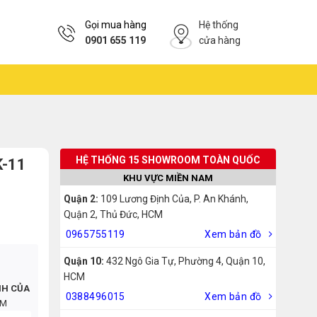
Gọi mua hàng
Hệ thống
0901 655 119
cửa hàng
HỆ THỐNG 15 SHOWROOM TOÀN QUỐC
K-11
KHU VỰC MIỀN NAM
Quận 2:
109 Lương Định Của, P. An Khánh,
Quận 2, Thủ Đức, HCM
0965755119
Xem bản đồ
Quận 10:
432 Ngô Gia Tự, Phường 4, Quận 10,
HCM
NH CỦA
0388496015
Xem bản đồ
CM