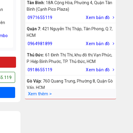
Tân Bình:
18A Cộng Hòa, Phường 4, Quận Tân
Bình (Cạnh Pico Plaza)
ản
0971655119
Xem bản đồ
rên
Quận 7:
421 Nguyễn Thị Thập, Tân Phong, Q.7,
HCM
mbo
0964981899
Xem bản đồ
Thủ Đức:
61 Đinh Thị Thi, khu đô thị Vạn Phúc,
P. Hiệp Bình Phước, TP. Thủ Đức, HCM
0918655119
Xem bản đồ
55.119
Gò Vấp:
760 Quang Trung, Phường 8, Quận Gò
Vấp, HCM
0942755119
Xem bản đồ
Biên Hòa:
211 – 213 – 215 Đồng Khởi, Phường
Tam Hiệp, Biên Hòa, Đồng Nai
0969455119
Xem bản đồ