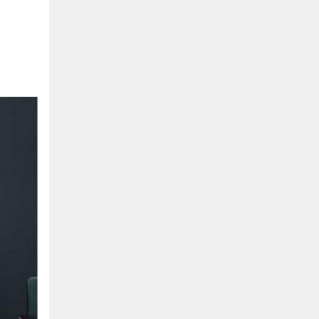
Hồ Chí Minh
0901655119
Xem bản đồ
KHU VỰC MIỀN BẮC
Hà Nội:
13-14 Lô B2 Shophouse 24h, Đường Tố
Hữu, P. Vạn Phúc, Q. Hà Đông, Hà Nội
0916655119
Xem bản đồ
Vĩnh Phúc:
17-19 Nguyễn Tất Thành, Phường
Liên Bảo, Vĩnh Yên, Vĩnh Phúc
0915655119
Xem bản đồ