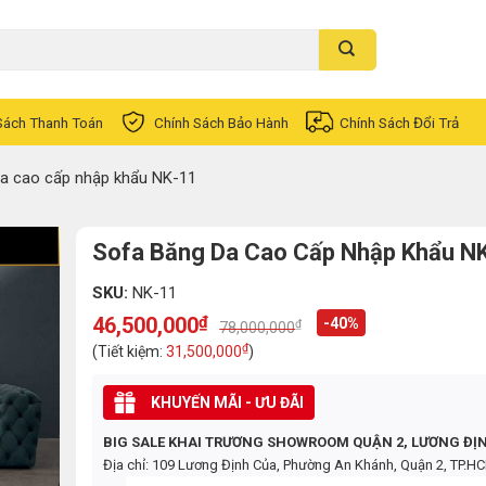
Sách Thanh Toán
Chính Sách Bảo Hành
Chính Sách Đổi Trả
a cao cấp nhập khẩu NK-11
Sofa Băng Da Cao Cấp Nhập Khẩu N
SKU:
NK-11
46,500,000
₫
-40%
₫
78,000,000
Original
Current
price
price
₫
(Tiết kiệm:
31,500,000
)
was:
is:
78,000,000₫.
46,500,000₫.
KHUYẾN MÃI - ƯU ĐÃI
BIG SALE KHAI TRƯƠNG SHOWROOM QUẬN 2, LƯƠNG ĐỊ
Địa chỉ: 109 Lương Định Của, Phường An Khánh, Quận 2, TP.H