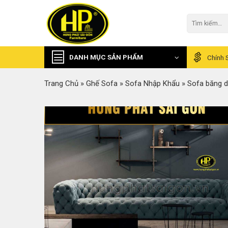
Skip
to
Tìm
kiếm:
content
DANH MỤC SẢN PHẨM
Chính 
Trang Chủ
»
Ghế Sofa
»
Sofa Nhập Khẩu
»
Sofa băng d