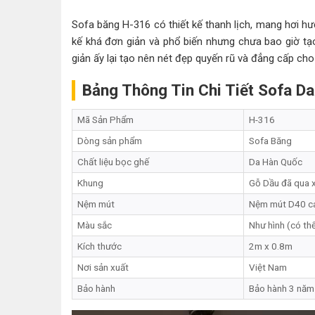
Sofa băng H-316 có thiết kế thanh lịch, mang hơi hướ
kế khá đơn giản và phổ biến nhưng chưa bao giờ tạo
giản ấy lại tạo nên nét đẹp quyến rũ và đẳng cấp ch
Bảng Thông Tin Chi Tiết Sofa D
Mã Sản Phẩm
H-316
Dòng sản phẩm
Sofa Băng
Chất liệu bọc ghế
Da Hàn Quốc
Khung
Gỗ Dầu đã qua x
Nệm mút
Nệm mút D40 c
Màu sắc
Như hình (có th
Kích thước
2m x 0.8m
Nơi sản xuất
Việt Nam
Bảo hành
Bảo hành 3 năm