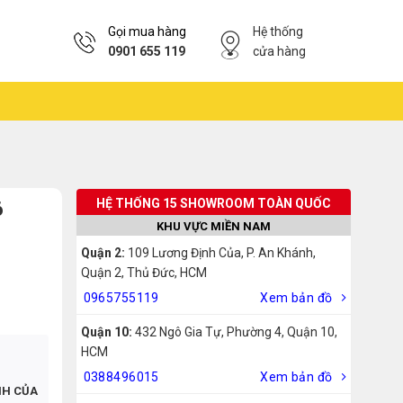
Gọi mua hàng
Hệ thống
0901 655 119
cửa hàng
HỆ THỐNG 15 SHOWROOM TOÀN QUỐC
6
KHU VỰC MIỀN NAM
Quận 2:
109 Lương Định Của, P. An Khánh,
Quận 2, Thủ Đức, HCM
0965755119
Xem bản đồ
Quận 10:
432 Ngô Gia Tự, Phường 4, Quận 10,
HCM
0388496015
Xem bản đồ
NH CỦA