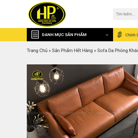
Skip
to
Tìm
kiếm:
content
DANH MỤC SẢN PHẨM
Chính 
Trang Chủ
»
Sản Phẩm Hết Hàng
»
Sofa Da Phòng Khác