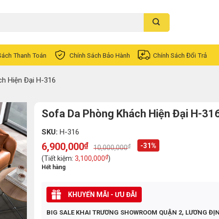
Sách Thanh Toán
Chính Sách Bảo Hành
Chính Sách Đổi Trả
h Hiện Đại H-316
Sofa Da Phòng Khách Hiện Đại H-31
SKU:
H-316
6,900,000
₫
-31%
₫
10,000,000
Original
Current
price
price
₫
(Tiết kiệm:
3,100,000
)
was:
is:
Hết hàng
10,000,000₫.
6,900,000₫.
KHUYẾN MÃI - ƯU ĐÃI
BIG SALE KHAI TRƯƠNG SHOWROOM QUẬN 2, LƯƠNG ĐỊ