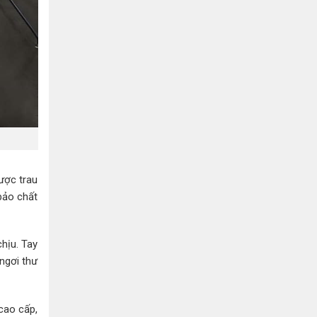
được trau
bảo chất
hịu. Tay
ngơi thư
cao cấp,