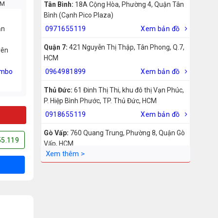
CM
Tân Bình:
18A Cộng Hòa, Phường 4, Quận Tân
Bình (Cạnh Pico Plaza)
ản
0971655119
Xem bản đồ
Quận 7:
421 Nguyễn Thị Thập, Tân Phong, Q.7,
rên
HCM
mbo
0964981899
Xem bản đồ
Thủ Đức:
61 Đinh Thị Thi, khu đô thị Vạn Phúc,
P. Hiệp Bình Phước, TP. Thủ Đức, HCM
0918655119
Xem bản đồ
Gò Vấp:
760 Quang Trung, Phường 8, Quận Gò
55.119
Vấp, HCM
0942755119
Xem bản đồ
Biên Hòa:
211 – 213 – 215 Đồng Khởi, Phường
Tam Hiệp, Biên Hòa, Đồng Nai
0969455119
Xem bản đồ