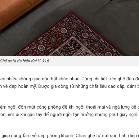
Ghế sofa da hiện đại H-316
ới nhiều không gian nội thất khác nhau. Từng chi tiết trên ghế đều 
ến vẻ đẹp hoàn mỹ. Được gia công từ những chất liệu cao cấp, đảm 
đệm ngồi độn mút căng phồng để khi ngồi thoải mái và ngả lưng dễ c
n, êm ái khi gác tay để người ngồi tận hưởng những phút giây nghỉ 
 giúp nâng tầm vẻ đẹp phòng khách. Chân ghế từ sắt sơn tĩnh điện 