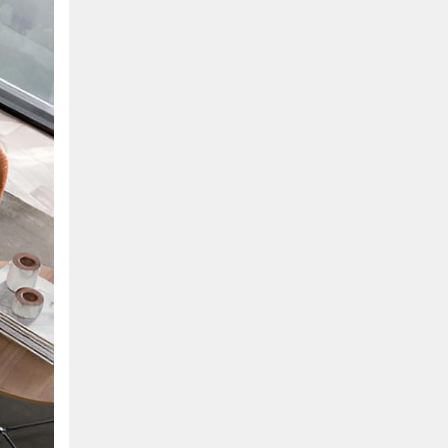
Hồ Chí Minh
0901655119
Xem bản đồ
KHU VỰC MIỀN BẮC
Hà Nội:
13-14 Lô B2 Shophouse 24h, Đường Tố
Hữu, P. Vạn Phúc, Q. Hà Đông, Hà Nội
0916655119
Xem bản đồ
Vĩnh Phúc:
17-19 Nguyễn Tất Thành, Phường
Liên Bảo, Vĩnh Yên, Vĩnh Phúc
0915655119
Xem bản đồ