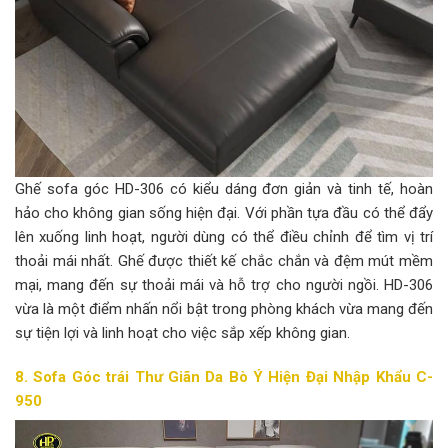
Ghế sofa góc HD-306 có kiểu dáng đơn giản và tinh tế, hoàn
hảo cho không gian sống hiện đại. Với phần tựa đầu có thể đẩy
lên xuống linh hoạt, người dùng có thể điều chỉnh để tìm vị trí
thoải mái nhất. Ghế được thiết kế chắc chắn và đệm mút mềm
mại, mang đến sự thoải mái và hỗ trợ cho người ngồi. HD-306
vừa là một điểm nhấn nổi bật trong phòng khách vừa mang đến
sự tiện lợi và linh hoạt cho việc sắp xếp không gian.
8. Sofa Góc trái Thư Giãn Da Bò Ý Hiện Đại Nhập Khẩu C-
950