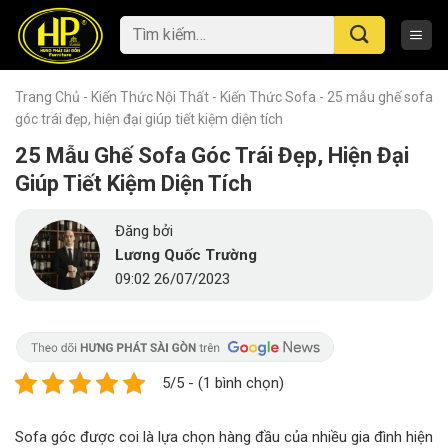
Skip
Tìm
to
kiếm:
content
Trang Chủ
-
Kiến Thức Nội Thất
-
Kiến Thức Sofa
-
25 mẫu ghế sofa
góc trái đẹp, hiện đại giúp tiết kiệm diện tích
25 Mẫu Ghế Sofa Góc Trái Đẹp, Hiện Đại
Giúp Tiết Kiệm Diện Tích
Đăng bởi
Lương Quốc Trường
09:02 26/07/2023
5/5 - (1 bình chọn)
Sofa góc được coi là lựa chọn hàng đầu của nhiều gia đình hiện