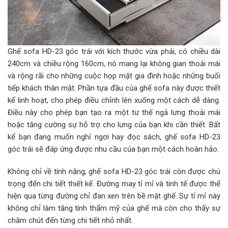
Ghế sofa HD-23 góc trái với kích thước vừa phải, có chiều dài
240cm và chiều rộng 160cm, nó mang lại không gian thoải mái
và rộng rãi cho những cuộc họp mặt gia đình hoặc những buổi
tiếp khách thân mật. Phần tựa đầu của ghế sofa này được thiết
kế linh hoạt, cho phép điều chỉnh lên xuống một cách dễ dàng.
Điều này cho phép bạn tạo ra một tư thế ngả lưng thoải mái
hoặc tăng cường sự hỗ trợ cho lưng của bạn khi cần thiết. Bất
kể bạn đang muốn nghỉ ngơi hay đọc sách, ghế sofa HD-23
góc trái sẽ đáp ứng được nhu cầu của bạn một cách hoàn hảo.
Không chỉ về tính năng, ghế sofa HD-23 góc trái còn được chú
trọng đến chi tiết thiết kế. Đường may tỉ mỉ và tinh tế được thể
hiện qua từng đường chỉ đan xen trên bề mặt ghế. Sự tỉ mỉ này
không chỉ làm tăng tính thẩm mỹ của ghế mà còn cho thấy sự
chăm chút đến từng chi tiết nhỏ nhất.