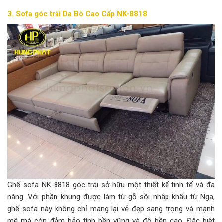
3. Sofa góc trái Da Bò Cao Cấp NK-8818
Ghế sofa NK-8818 góc trái sở hữu một thiết kế tinh tế và đa
năng. Với phần khung được làm từ gỗ sồi nhập khẩu từ Nga,
ghế sofa này không chỉ mang lại vẻ đẹp sang trọng và mạnh
mẽ mà còn đảm bảo tính bền vững và độ bền cao. Đặc biệt