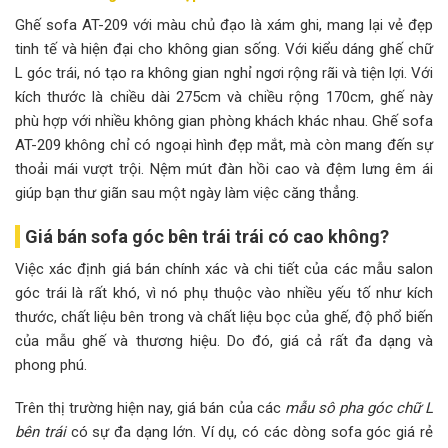
Ghế sofa AT-209 với màu chủ đạo là xám ghi, mang lại vẻ đẹp
tinh tế và hiện đại cho không gian sống. Với kiểu dáng ghế chữ
L góc trái, nó tạo ra không gian nghỉ ngơi rộng rãi và tiện lợi. Với
kích thước là chiều dài 275cm và chiều rộng 170cm, ghế này
phù hợp với nhiều không gian phòng khách khác nhau. Ghế sofa
AT-209 không chỉ có ngoại hình đẹp mắt, mà còn mang đến sự
thoải mái vượt trội. Nệm mút đàn hồi cao và đệm lưng êm ái
giúp bạn thư giãn sau một ngày làm việc căng thẳng.
Giá bán sofa góc bên trái trái có cao không?
Việc xác định giá bán chính xác và chi tiết của các mẫu salon
góc trái là rất khó, vì nó phụ thuộc vào nhiều yếu tố như kích
thước, chất liệu bên trong và chất liệu bọc của ghế, độ phổ biến
của mẫu ghế và thương hiệu. Do đó, giá cả rất đa dạng và
phong phú.
Trên thị trường hiện nay, giá bán của các
mẫu sô pha góc chữ L
bên trái
có sự đa dạng lớn. Ví dụ, có các dòng sofa góc giá rẻ