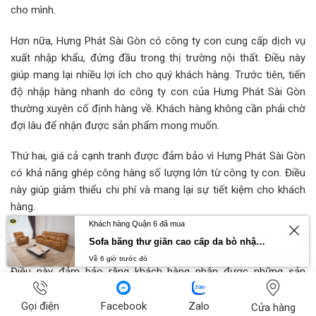
cho mình.
Hơn nữa, Hưng Phát Sài Gòn có công ty con cung cấp dịch vụ
xuất nhập khẩu, đứng đầu trong thị trường nội thất. Điều này
giúp mang lại nhiều lợi ích cho quý khách hàng. Trước tiên, tiến
độ nhập hàng nhanh do công ty con của Hưng Phát Sài Gòn
thường xuyên cố định hàng về. Khách hàng không cần phải chờ
đợi lâu để nhận được sản phẩm mong muốn.
Thứ hai, giá cả cạnh tranh được đảm bảo vì Hưng Phát Sài Gòn
có khả năng ghép công hàng số lượng lớn từ công ty con. Điều
này giúp giảm thiểu chi phí và mang lại sự tiết kiệm cho khách
hàng.
Khách hàng Quận 6 đã mua
Quan trọng nhất, với việc không thông qua bên thứ ba, Hưng
Sofa băng thư giãn cao cấp da bò nhập khẩu Primo U70797HM
Phát Sài Gòn kiểm soát được chất lượng và rủi ro vận chuyển.
Về 6 giờ trước đó
Điều này đảm bảo rằng khách hàng nhận được những sản
phẩm chất lượng cao và không gặp phải các vấn đề không
mong muốn trong quá trình vận chuyển. Với những lợi thế trên,
Gọi điện
Facebook
Zalo
Cửa hàng