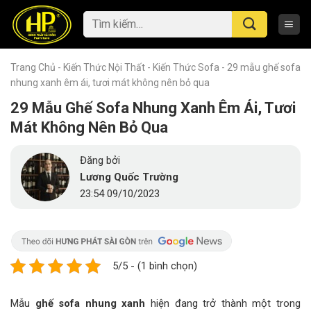
Skip
Tìm
to
kiếm:
content
Trang Chủ
-
Kiến Thức Nội Thất
-
Kiến Thức Sofa
-
29 mẫu ghế sofa
nhung xanh êm ái, tươi mát không nên bỏ qua
29 Mẫu Ghế Sofa Nhung Xanh Êm Ái, Tươi
Mát Không Nên Bỏ Qua
Đăng bởi
Lương Quốc Trường
23:54 09/10/2023
5/5 - (1 bình chọn)
Mẫu
ghế sofa nhung xanh
hiện đang trở thành một trong