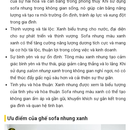
của sự hài hòa và cân bằng trong phong thủy. Khi sử dụng
sofa nhung trong không gian sống, nó giúp cân bằng năng
lượng và tạo ra môi trường ổn định, tránh áp lực và xung đột
trong gia đình.
Thịnh vượng và tài lộc: Xanh biểu trưng cho nước, đại diện
cho sự phát triển và thịnh vượng. Sofa nhung màu xanh
xanh có thể tăng cường năng lượng dương tích cực và mang
lại cơ hội tài lộc, thuận lợi trong công việc và kinh doanh.
Sự bình yên và sự ổn định: Tông màu xanh nhung tạo cảm
giác bình yên và thư thái, giúp giảm căng thẳng và lo lắng. Khi
sử dụng
salon nhung xanh
trong không gian nghỉ ngơi, nó có
thể thúc đẩy giấc ngủ sâu hơn và cải thiện sự thư giãn.
Tình yêu và hòa thuận: Xanh nhung được xem là biểu tượng
của tình yêu và hòa thuận. Sofa nhung màu xanh có thể tạo
không gian ấm áp và gần gũi, khuyến khích sự gắn kết trong
gia đình và quan hệ tình bạn.
Ưu điểm của ghế sofa nhung xanh