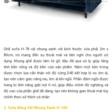
Ghế sofa H-78 vải nhung xanh với kích thước vừa phải 2m x
80cm, nó mang đến sự thoải mái và tiện nghi cho người sử
dụng. Khung ghế được làm từ gỗ dầu đã qua xử lý, giúp tăng
tính bền vững và độ bền của sản phẩm. Nệm mút bên trong
được chọn lựa cẩn thận với độ cứng D40 kết hợp lò xo êm ái,
tạo nên cảm giác nâng niu, êm ái khi ngồi. Phần đệm ngồi được
trang bị tính năng giật nút tỉ mỉ, giúp điều chỉnh độ nghiêng và
độ cao của phần ghế dễ dàng, tạo nên không gian thoải mái tùy
chỉnh theo sở thích cá nhân.
2. Sofa Băng Vải Nhung Xanh H-180