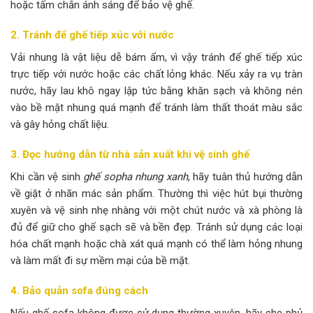
hoặc tấm chắn ánh sáng để bảo vệ ghế.
2. Tránh để ghế tiếp xúc với nước
Vải nhung là vật liệu dễ bám ẩm, vì vậy tránh để ghế tiếp xúc
trực tiếp với nước hoặc các chất lỏng khác. Nếu xảy ra vụ tràn
nước, hãy lau khô ngay lập tức bằng khăn sạch và không nén
vào bề mặt nhung quá mạnh để tránh làm thất thoát màu sắc
và gây hỏng chất liệu.
3. Đọc hướng dẫn từ nhà sản xuất khi vệ sinh ghế
Khi cần vệ sinh
ghế sopha nhung xanh
, hãy tuân thủ hướng dẫn
về giặt ở nhãn mác sản phẩm. Thường thì việc hút bụi thường
xuyên và vệ sinh nhẹ nhàng với một chút nước và xà phòng là
đủ để giữ cho ghế sạch sẽ và bền đẹp. Tránh sử dụng các loại
hóa chất mạnh hoặc chà xát quá mạnh có thể làm hỏng nhung
và làm mất đi sự mềm mại của bề mặt.
4. Bảo quản sofa đúng cách
Nếu ghế sofa không được sử dụng thường xuyên, hãy che phủ