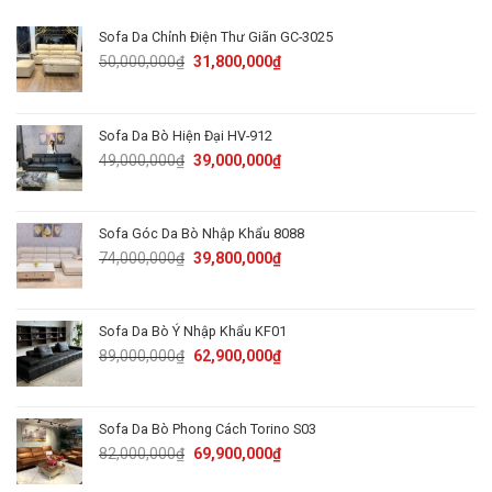
Sofa Da Chỉnh Điện Thư Giãn GC-3025
Original
Current
50,000,000
₫
31,800,000
₫
price
price
was:
is:
50,000,000₫.
31,800,000₫.
Sofa Da Bò Hiện Đại HV-912
Original
Current
49,000,000
₫
39,000,000
₫
price
price
was:
is:
49,000,000₫.
39,000,000₫.
Sofa Góc Da Bò Nhập Khẩu 8088
Original
Current
74,000,000
₫
39,800,000
₫
price
price
was:
is:
74,000,000₫.
39,800,000₫.
Sofa Da Bò Ý Nhập Khẩu KF01
Original
Current
89,000,000
₫
62,900,000
₫
price
price
was:
is:
89,000,000₫.
62,900,000₫.
Sofa Da Bò Phong Cách Torino S03
Original
Current
82,000,000
₫
69,900,000
₫
price
price