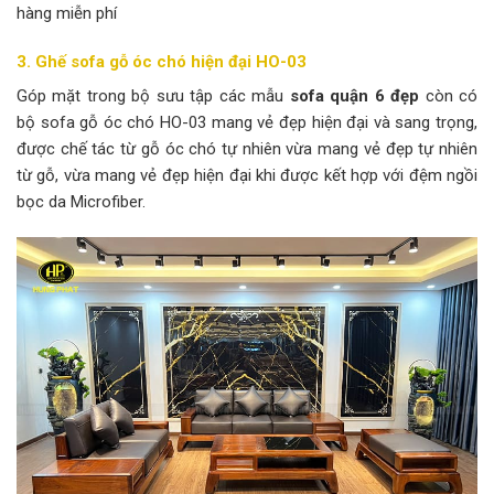
hàng miễn phí
3. Ghế sofa gỗ óc chó hiện đại HO-03
Góp mặt trong bộ sưu tập các mẫu
sofa quận 6 đẹp
còn có
bộ sofa gỗ óc chó HO-03 mang vẻ đẹp hiện đại và sang trọng,
được chế tác từ gỗ óc chó tự nhiên vừa mang vẻ đẹp tự nhiên
từ gỗ, vừa mang vẻ đẹp hiện đại khi được kết hợp với đệm ngồi
bọc da Microfiber.