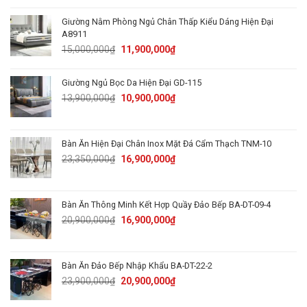
was:
is:
82,000,000₫.
69,900,000₫.
Giường Nằm Phòng Ngủ Chân Thấp Kiểu Dáng Hiện Đại
A8911
Original
Current
15,000,000
₫
11,900,000
₫
price
price
was:
is:
Giường Ngủ Bọc Da Hiện Đại GD-115
15,000,000₫.
11,900,000₫.
Original
Current
13,900,000
₫
10,900,000
₫
price
price
was:
is:
13,900,000₫.
10,900,000₫.
Bàn Ăn Hiện Đại Chân Inox Mặt Đá Cẩm Thạch TNM-10
Original
Current
23,350,000
₫
16,900,000
₫
price
price
was:
is:
23,350,000₫.
16,900,000₫.
Bàn Ăn Thông Minh Kết Hợp Quầy Đảo Bếp BA-DT-09-4
Original
Current
20,900,000
₫
16,900,000
₫
price
price
was:
is:
20,900,000₫.
16,900,000₫.
Bàn Ăn Đảo Bếp Nhập Khẩu BA-DT-22-2
Original
Current
23,900,000
₫
20,900,000
₫
price
price
was:
is: