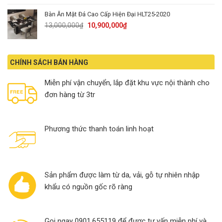
23,900,000₫.
20,900,000₫.
Bàn Ăn Mặt Đá Cao Cấp Hiện Đại HLT25-2020
Original
Current
13,000,000
₫
10,900,000
₫
price
price
was:
is:
13,000,000₫.
10,900,000₫.
CHÍNH SÁCH BÁN HÀNG
Miễn phí vận chuyển, lắp đặt khu vực nội thành cho
đơn hàng từ 3tr
Phương thức thanh toán linh hoạt
Sản phẩm được làm từ da, vải, gỗ tự nhiên nhập
khẩu có nguồn gốc rõ ràng
Gọi ngay 0901.655119 để được tư vấn miễn phí và