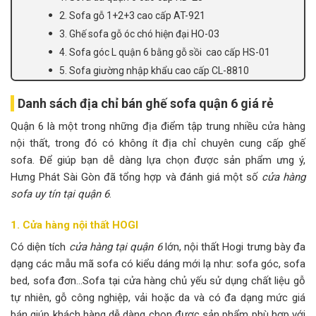
2. Sofa gỗ 1+2+3 cao cấp AT-921
3. Ghế sofa gỗ óc chó hiện đại HO-03
4. Sofa góc L quận 6 bằng gỗ sồi cao cấp HS-01
5. Sofa giường nhập khẩu cao cấp CL-8810
Danh sách địa chỉ bán ghế sofa quận 6 giá rẻ
Quận 6 là một trong những địa điểm tập trung nhiều cửa hàng
nội thất, trong đó có không ít địa chỉ chuyên cung cấp ghế
sofa. Để giúp bạn dễ dàng lựa chọn được sản phẩm ưng ý,
Hưng Phát Sài Gòn đã tổng hợp và đánh giá một số
cửa hàng
sofa uy tín tại quận 6
.
1. Cửa hàng nội thất HOGI
Có diện tích
cửa hàng tại quận 6
lớn, nội thất Hogi trưng bày đa
dạng các mẫu mã sofa có kiểu dáng mới lạ như: sofa góc, sofa
bed, sofa đơn…Sofa tại cửa hàng chủ yếu sử dụng chất liệu gỗ
tự nhiên, gỗ công nghiệp, vải hoặc da và có đa dạng mức giá
bán giúp khách hàng dễ dàng chọn được sản phẩm phù hợp với