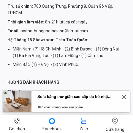
Trụ sở chính:
760 Quang Trung, Phường 8, Quận Gò Vấp,
TP.HCM
Thời gian làm việc:
8h-21h tất cả các ngày
Email:
noithathungphatsaigon@gmail.com
Hệ Thống 15 Showroom Trên Toàn Quốc:
Miền Nam: (7) Hồ Chí Minh - (2) Bình Dương - (1) Đồng Nai -
(1) Bà Rịa Vũng Tàu - (1) Lâm Đồng - (1) Cần Thơ
Miền Bắc: (1) Hà Nội - (2) Vĩnh Phúc
HƯỚNG DẪN KHÁCH HÀNG
Giới thiệu
Sofa băng thư giãn cao cấp da bò nhập khẩu Primo U70797HM
Chính sách thanh toán
167 khách hàng xem sản phẩm
Chính sách đổi trả
Chính sách biên tập
Chính sách bảo mật
Gọi điện
Facebook
Zalo
Cửa hàng