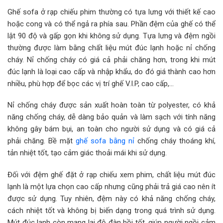
Ghế sofa ở rạp chiếu phim thường có tựa lưng với thiết kế cao
hoặc cong và có thể ngả ra phía sau. Phần đệm của ghế có thể
lật 90 độ và gấp gọn khi không sử dụng. Tựa lưng và đệm ngồi
thường được làm bằng chất liệu mút đúc lạnh hoặc nỉ chống
cháy. Nỉ chống cháy có giá cả phải chăng hơn, trong khi mút
đúc lạnh là loại cao cấp và nhập khẩu, do đó giá thành cao hơn
nhiều, phù hợp để bọc các vị trí ghế V.I.P, cao cấp,…
Nỉ chống cháy được sản xuất hoàn toàn từ polyester, có khả
năng chống cháy, dễ dàng bảo quản và làm sạch với tính năng
không gây bám bụi, an toàn cho người sử dụng và có giá cả
phải chăng. Bề mặt
ghế sofa bằng nỉ
chống cháy thoáng khí,
tản nhiệt tốt, tạo cảm giác thoải mái khi sử dụng.
Đối với đệm ghế đặt ở rạp chiếu xem phim, chất liệu mút đúc
lạnh là một lựa chọn cao cấp nhưng cũng phải trả giá cao nên ít
được sử dụng. Tuy nhiên, đệm này có khả năng chống cháy,
cách nhiệt tốt và không bị biến dạng trong quá trình sử dụng.
Mút đúc lạnh còn mang lại độ đàn hồi tốt, giúp người ngồi cảm