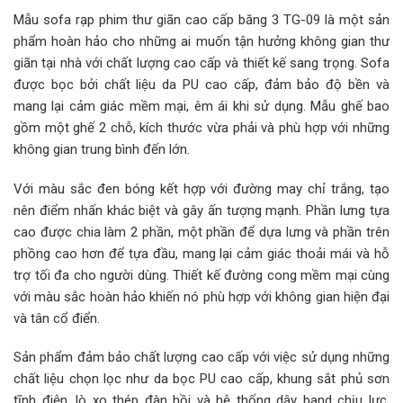
Mẫu sofa rạp phim thư giãn cao cấp băng 3 TG-09 là một sản
phẩm hoàn hảo cho những ai muốn tận hưởng không gian thư
giãn tại nhà với chất lượng cao cấp và thiết kế sang trọng. Sofa
được bọc bởi chất liệu da PU cao cấp, đảm bảo độ bền và
mang lại cảm giác mềm mại, êm ái khi sử dụng. Mẫu ghế bao
gồm một ghế 2 chỗ, kích thước vừa phải và phù hợp với những
không gian trung bình đến lớn.
Với màu sắc đen bóng kết hợp với đường may chỉ trắng, tạo
nên điểm nhấn khác biệt và gây ấn tượng mạnh. Phần lưng tựa
cao được chia làm 2 phần, một phần để dựa lưng và phần trên
phồng cao hơn để tựa đầu, mang lại cảm giác thoải mái và hỗ
trợ tối đa cho người dùng. Thiết kế đường cong mềm mại cùng
với màu sắc hoàn hảo khiến nó phù hợp với không gian hiện đại
và tân cổ điển.
Sản phẩm đảm bảo chất lượng cao cấp với việc sử dụng những
chất liệu chọn lọc như da bọc PU cao cấp, khung sắt phủ sơn
tĩnh điện, lò xo thép đàn hồi và hệ thống dây band chịu lực.