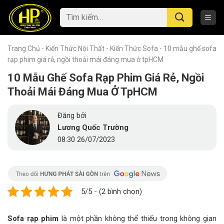
Skip
Tìm
to
kiếm:
content
Trang Chủ
-
Kiến Thức Nội Thất
-
Kiến Thức Sofa
-
10 mẫu ghế sofa
rạp phim giá rẻ, ngồi thoải mái đáng mua ở tpHCM
10 Mẫu Ghế Sofa Rạp Phim Giá Rẻ, Ngồi
Thoải Mái Đáng Mua Ở TpHCM
Đăng bởi
Lương Quốc Trường
08:30 26/07/2023
5/5 - (2 bình chọn)
Sofa rạp phim
là một phần không thể thiếu trong không gian