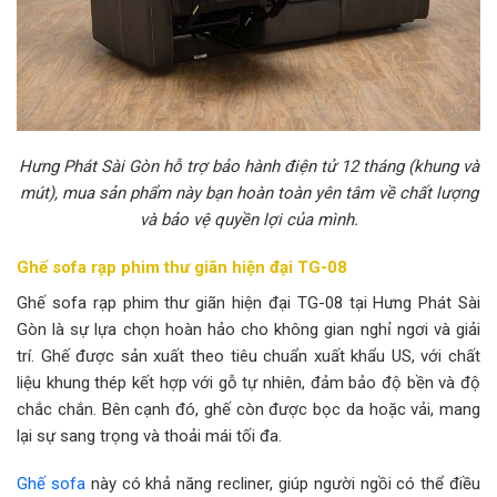
Hưng Phát Sài Gòn hỗ trợ bảo hành điện tử 12 tháng (khung và
mút), mua sản phẩm này bạn hoàn toàn yên tâm về chất lượng
và bảo vệ quyền lợi của mình.
Ghế sofa rạp phim thư giãn hiện đại TG-08
Ghế sofa rạp phim thư giãn hiện đại TG-08 tại Hưng Phát Sài
Gòn là sự lựa chọn hoàn hảo cho không gian nghỉ ngơi và giải
trí. Ghế được sản xuất theo tiêu chuẩn xuất khẩu US, với chất
liệu khung thép kết hợp với gỗ tự nhiên, đảm bảo độ bền và độ
chắc chắn. Bên cạnh đó, ghế còn được bọc da hoặc vải, mang
lại sự sang trọng và thoải mái tối đa.
Ghế sofa
này có khả năng recliner, giúp người ngồi có thể điều