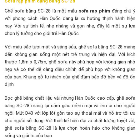
Sofa rạp phim dạng băng SC-28
Ghế sofa băng SC-28 là một mẫu
sofa rạp phim
đáng chú ý
với phong cách Hàn Quốc đang là xu hướng thịnh hành hiện
nay. Với sự tinh tế, nhẹ nhàng và gọn nhẹ, đây là một sự lựa
chọn lý tưởng cho giới trẻ Hàn Quốc.
Với màu sắc tươi mát và sáng sủa, ghế sofa băng SC-28 mang
đến không gian sống một nét trẻ trung và hiện đại. Với kích
thước 1,8m x 0,75m, ghế sofa này phù hợp với không gian nhỏ
hẹp và có thể dễ dàng điều chỉnh để phù hợp với không gian
của bạn. Khung gỗ tự nhiên của ghế đảm bảo độ bền và độ ổn
định.
Bọc ghế bằng chất liệu vải nhung Hàn Quốc cao cấp, ghế sofa
băng SC-28 mang lại cảm giác mềm mại và êm ái cho người
ngồi. Mút D40 với lớp lót gòn tạo sự thoải mái và hỗ trợ tối ưu
cho người sử dụng. Với thiết kế hiện đại và chất lượng tuyệt vời,
ghế sofa băng SC-28 là lựa chọn hoàn hảo cho không gian
sống và giải trí của bạn.