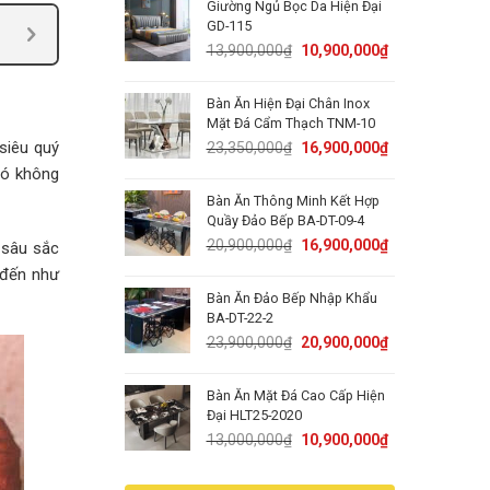
Giường Ngủ Bọc Da Hiện Đại
15,000,000₫.
11,900,000₫.
GD-115
Original
Current
13,900,000
₫
10,900,000
₫
price
price
was:
is:
Bàn Ăn Hiện Đại Chân Inox
13,900,000₫.
10,900,000₫.
Mặt Đá Cẩm Thạch TNM-10
Original
Current
siêu quý
23,350,000
₫
16,900,000
₫
price
price
Nó không
was:
is:
Bàn Ăn Thông Minh Kết Hợp
23,350,000₫.
16,900,000₫.
Quầy Đảo Bếp BA-DT-09-4
Original
Current
20,900,000
₫
16,900,000
₫
ị sâu sắc
price
price
 đến như
was:
is:
Bàn Ăn Đảo Bếp Nhập Khẩu
20,900,000₫.
16,900,000₫.
BA-DT-22-2
Original
Current
23,900,000
₫
20,900,000
₫
price
price
was:
is:
Bàn Ăn Mặt Đá Cao Cấp Hiện
23,900,000₫.
20,900,000₫.
Đại HLT25-2020
Original
Current
13,000,000
₫
10,900,000
₫
price
price
was:
is: