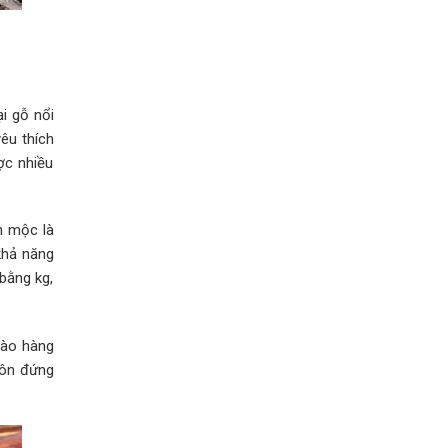
i gỗ nổi
êu thích
ợc nhiều
h mộc là
khả năng
bằng kg,
vào hàng
uôn đứng