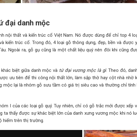
tứ đại danh mộc
h nội thất và kiến trúc cổ Việt Nam. Nó được dùng để chỉ top 4 loạ
và kiến trúc cổ. Trong đó, 4 loại gỗ thông dụng, đẹp, bền và được y
 Táu. Ngoài ra, gỗ gụ cũng là một chất liệu quý nên đôi khi cũng đư
ự khác biệt giữa danh mộc và
tứ đại vương mộc là gì
. Theo đó, dan
ược ưu tiên để thi công nội thất lớn, làm sập thờ hay cột nhà nhờ 
 mộc lại là nhóm gỗ sưu tầm có giá trị siêu cao và thường chỉ tính 
hóm I của các loại gỗ quý. Tuy nhiên, chỉ có gỗ trắc mới được xếp 
ng ta thấy được sự khác biệt lớn của danh xưng vương mộc khi nó l
hiếm trên thị trường.