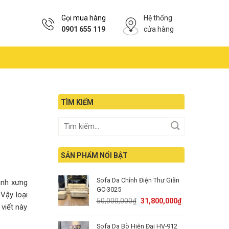
Gọi mua hàng
Hệ thống
0901 655 119
cửa hàng
TÌM KIẾM
SẢN PHẨM NỔI BẬT
Sofa Da Chỉnh Điện Thư Giãn
anh xưng
GC-3025
Vậy loại
Original
Current
50,000,000
₫
31,800,000
₫
viết này
price
price
was:
is:
Sofa Da Bò Hiện Đại HV-912