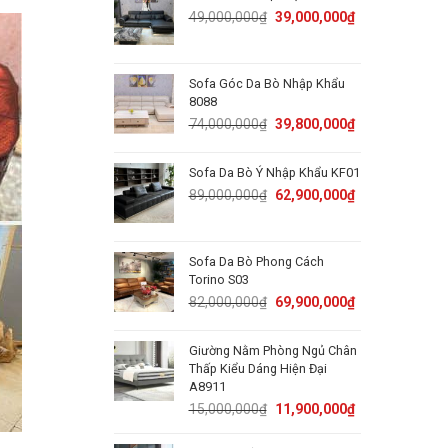
50,000,000₫.
31,800,000₫.
Original
Current
49,000,000
₫
39,000,000
₫
price
price
was:
is:
49,000,000₫.
39,000,000₫.
Sofa Góc Da Bò Nhập Khẩu
8088
Original
Current
74,000,000
₫
39,800,000
₫
price
price
was:
is:
Sofa Da Bò Ý Nhập Khẩu KF01
74,000,000₫.
39,800,000₫.
Original
Current
89,000,000
₫
62,900,000
₫
price
price
was:
is:
89,000,000₫.
62,900,000₫.
Sofa Da Bò Phong Cách
Torino S03
Original
Current
82,000,000
₫
69,900,000
₫
price
price
was:
is:
Giường Nằm Phòng Ngủ Chân
82,000,000₫.
69,900,000₫.
Thấp Kiểu Dáng Hiện Đại
A8911
Original
Current
15,000,000
₫
11,900,000
₫
price
price
was:
is: