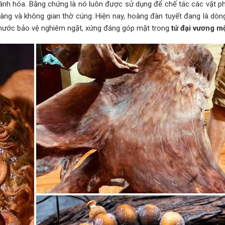
nh hóa. Bằng chứng là nó luôn được sử dụng để chế tác các vật 
 làng và không gian thờ cúng. Hiện nay, hoàng đàn tuyết đang là dòn
nước bảo vệ nghiêm ngặt, xứng đáng góp mặt trong
tứ đại vương m