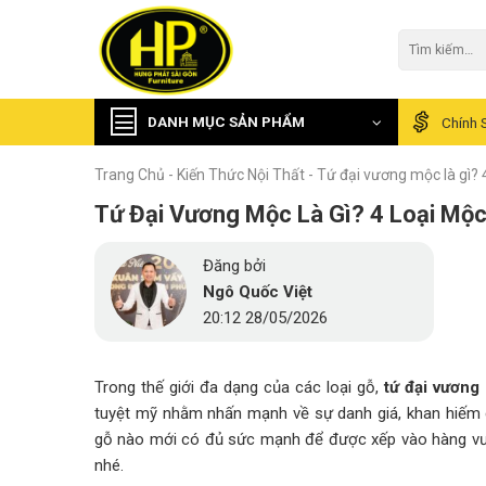
Skip
to
Tìm
kiếm:
content
DANH MỤC SẢN PHẨM
Chính 
Trang Chủ
-
Kiến Thức Nội Thất
-
Tứ đại vương mộc là gì?
Tứ Đại Vương Mộc Là Gì? 4 Loại Mộ
Đăng bởi
Ngô Quốc Việt
20:12 28/05/2026
Trong thế giới đa dạng của các loại gỗ,
tứ đại vương
tuyệt mỹ nhằm nhấn mạnh về sự danh giá, khan hiếm
gỗ nào mới có đủ sức mạnh để được xếp vào hàng vươ
nhé.