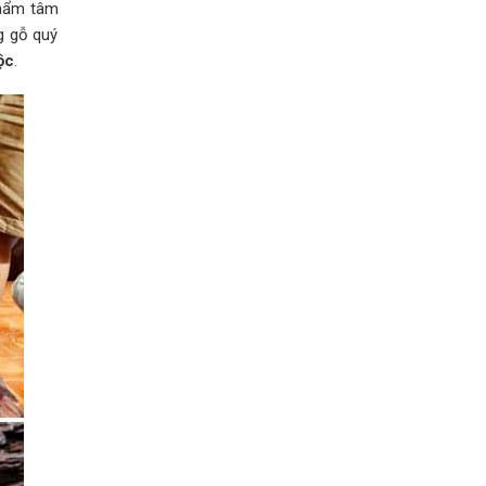
phẩm tâm
g gỗ quý
ộc
.