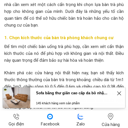
nhà cần xem xét một cách cẩn trọng khi chọn lựa bàn trà phù
hợp cho không gian của mình. Dưới đây là những yếu tố cần
quan tâm để có thể sở hữu chiếc bàn trà hoàn hảo cho căn hộ
chung cư của bạn.
1. Chọn kích thước của
bàn trà phòng khách chung cư
Để tìm một chiếc bàn uống trà phù hợp, cần xem xét cẩn thận
kích thước của nó để phù hợp với không gian và nội thất. Điều
này quan trọng để đảm bảo sự hài hòa và hoàn thiện.
Khám phá các cửa hàng nội thất hiện nay, bạn sẽ thấy kích
thước thông thường của bàn trà trong khoảng: chiều dài từ 1m1
đến 1m2, chiều rộng từ 0,5 đến 0,6m và chiều cao từ 0.38 đến
Sofa băng thư giãn cao cấp da bò nhập khẩu Primo U70797HM
0.4m. Các số liệu này đã được kiến trúc sư nghiên cứu kỹ lưỡng,
dựa trên chiều cao và thói quen xem truyền hình của người Việt,
145 khách hàng xem sản phẩm
để mang lại sự thoải mái tối đa cho người dùng.
Tuy nhiên, khi lựa chọn kích thước sofa cho phòng khách, bạn
Gọi điện
Facebook
Zalo
Cửa hàng
cũng cần xem xét kích thước của phòng và sofa để đảm bảo