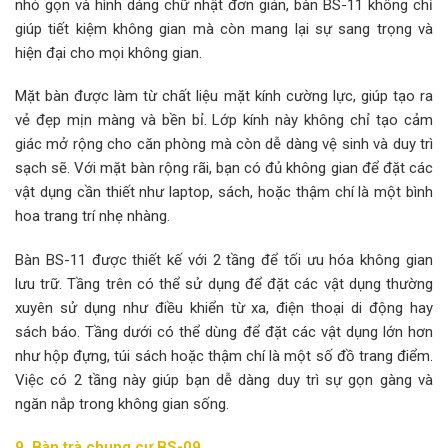
nhỏ gọn và hình dáng chữ nhật đơn giản, bàn BS-11 không chỉ
giúp tiết kiệm không gian mà còn mang lại sự sang trọng và
hiện đại cho mọi không gian.
Mặt bàn được làm từ chất liệu mặt kính cường lực, giúp tạo ra
vẻ đẹp mịn màng và bền bỉ. Lớp kính này không chỉ tạo cảm
giác mở rộng cho căn phòng mà còn dễ dàng vệ sinh và duy trì
sạch sẽ. Với mặt bàn rộng rãi, bạn có đủ không gian để đặt các
vật dụng cần thiết như laptop, sách, hoặc thậm chí là một bình
hoa trang trí nhẹ nhàng.
Bàn BS-11 được thiết kế với 2 tầng để tối ưu hóa không gian
lưu trữ. Tầng trên có thể sử dụng để đặt các vật dụng thường
xuyên sử dụng như điều khiển từ xa, điện thoại di động hay
sách báo. Tầng dưới có thể dùng để đặt các vật dụng lớn hơn
như hộp đựng, túi sách hoặc thậm chí là một số đồ trang điểm.
Việc có 2 tầng này giúp bạn dễ dàng duy trì sự gọn gàng và
ngăn nắp trong không gian sống.
9. Bàn trà chung cư BS-09