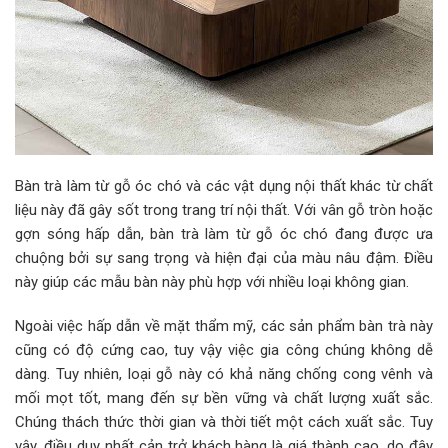
Bàn trà làm từ gỗ óc chó và các vật dụng nội thất khác từ chất
liệu này đã gây sốt trong trang trí nội thất. Với vân gỗ tròn hoặc
gợn sóng hấp dẫn, bàn trà làm từ gỗ óc chó đang được ưa
chuộng bởi sự sang trọng và hiện đại của màu nâu đậm. Điều
này giúp các mẫu bàn này phù hợp với nhiều loại không gian.
Ngoài việc hấp dẫn về mặt thẩm mỹ, các sản phẩm bàn trà này
cũng có độ cứng cao, tuy vậy việc gia công chúng không dễ
dàng. Tuy nhiên, loại gỗ này có khả năng chống cong vênh và
mối mọt tốt, mang đến sự bền vững và chất lượng xuất sắc.
Chúng thách thức thời gian và thời tiết một cách xuất sắc. Tuy
vậy, điều duy nhất cản trở khách hàng là giá thành cao, do đây