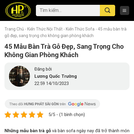
Skip
Tìm
to
kiếm:
content
Trang Chủ
-
Kiến Thức Nội Thất
-
Kiến Thức Sofa
-
45 mẫu bàn trà
gỗ đẹp, sang trọng cho không gian phòng khách
45 Mẫu Bàn Trà Gỗ Đẹp, Sang Trọng Cho
Không Gian Phòng Khách
Đăng bởi
Lương Quốc Trường
22:59 14/10/2023
5/5 - (1 bình chọn)
Những mẫu bàn trà gỗ
và bàn sofa ngày nay đã trở thành món