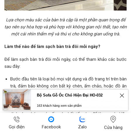
Lựa chọn màu sắc của bàn trà cặp là một phần quan trọng để
tạo nên sự hòa hợp và phù hợp với không gian nội thất, tạo nên
một cái nhìn thẩm mỹ và thú vị cho không gian uống trà.
Làm thế nào để làm sạch bàn trà đôi mỗi ngày?
Để làm sạch bàn trà đôi mỗi ngày, có thể tham khảo các bước
sau đây:
Bước đầu tiên là loại bỏ mọi vật dụng và đồ trang trí trên bàn
trà, đảm bảo không còn bất kỳ chén, ấm chảo, hoặc đồ ăn
uống nào trên bàn.
Bộ Sofa Gỗ Óc Chó Hiện Đại HO-032
Sử dụng khăn ẩm hoặc một miếng vải mềm và ướt để lau
163 khách hàng xem sản phẩm
sạch mặt bàn. Gia chủ có thể dùng nước hoặc một dung
dịch nhẹ chứa nước ấm và chất tẩy nhẹ để làm sạch. Hãy
nhớ không sử dụng các sản phẩm hóa chất mạnh để tránh
Gọi điện
Facebook
Zalo
Cửa hàng
làm hỏng bề mặt bàn.