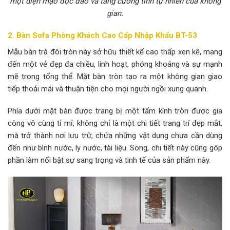
một diện mạo độc đáo và tăng cường tính tự nhiên của không
gian.
2. Bàn Sofa Phòng Khách Cao Cấp Nhập Khẩu BT-53
Mẫu bàn trà đôi tròn này sở hữu thiết kế cao thấp xen kẽ, mang
đến một vẻ đẹp đa chiều, linh hoạt, phóng khoáng và sự mạnh
mẽ trong tổng thể. Mặt bàn tròn tạo ra một không gian giao
tiếp thoải mái và thuận tiện cho mọi người ngồi xung quanh.
Phía dưới mặt bàn được trang bị một tấm kính tròn được gia
công vô cùng tỉ mỉ, không chỉ là một chi tiết trang trí đẹp mắt,
mà trở thành nơi lưu trữ, chứa những vật dụng chưa cần dùng
đến như bình nước, ly nước, tài liệu. Song, chi tiết này cũng góp
phần làm nổi bật sự sang trọng và tinh tế của sản phẩm này.