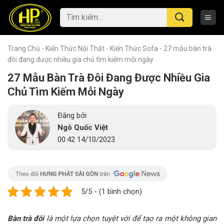
Skip
Tìm
to
kiếm:
content
Trang Chủ
-
Kiến Thức Nội Thất
-
Kiến Thức Sofa
-
27 mẫu bàn trà
đôi đang được nhiều gia chủ tìm kiếm mỗi ngày
27 Mẫu Bàn Trà Đôi Đang Được Nhiều Gia
Chủ Tìm Kiếm Mỗi Ngày
Đăng bởi
Ngô Quốc Việt
00:42 14/10/2023
5/5 - (1 bình chọn)
Bàn trà đôi
là một lựa chọn tuyệt vời để tạo ra một không gian