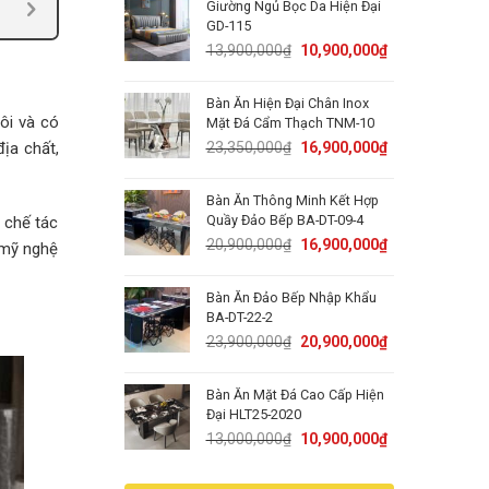
Giường Ngủ Bọc Da Hiện Đại
15,000,000₫.
11,900,000₫.
GD-115
Original
Current
13,900,000
₫
10,900,000
₫
price
price
was:
is:
Bàn Ăn Hiện Đại Chân Inox
13,900,000₫.
10,900,000₫.
ôi và có
Mặt Đá Cẩm Thạch TNM-10
Original
Current
23,350,000
₫
16,900,000
₫
ịa chất,
price
price
was:
is:
Bàn Ăn Thông Minh Kết Hợp
23,350,000₫.
16,900,000₫.
Quầy Đảo Bếp BA-DT-09-4
c chế tác
Original
Current
20,900,000
₫
16,900,000
₫
g mỹ nghệ
price
price
was:
is:
Bàn Ăn Đảo Bếp Nhập Khẩu
20,900,000₫.
16,900,000₫.
BA-DT-22-2
Original
Current
23,900,000
₫
20,900,000
₫
price
price
was:
is:
Bàn Ăn Mặt Đá Cao Cấp Hiện
23,900,000₫.
20,900,000₫.
Đại HLT25-2020
Original
Current
13,000,000
₫
10,900,000
₫
price
price
was:
is: