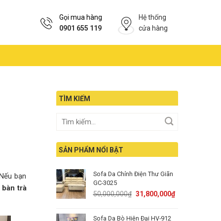
Gọi mua hàng
Hệ thống
0901 655 119
cửa hàng
TÌM KIẾM
SẢN PHẨM NỔI BẬT
Sofa Da Chỉnh Điện Thư Giãn
 Nếu bạn
GC-3025
u
bàn trà
Original
Current
50,000,000
₫
31,800,000
₫
price
price
was:
is:
Sofa Da Bò Hiện Đại HV-912