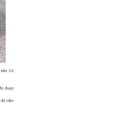
tiến. Có
 đó được
, đá cẩm