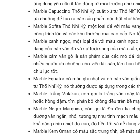
ứng dụng yêu cầu ít tác động từ môi trường như nhi
Marble Capuccino Thổ Nhĩ Kỳ, xuất xứ từ Thổ Nhĩ K
ưa chuộng để tạo ra các sản phẩm nội thất như bàn 
Marble Sofita Thổ Nhĩ Kỳ, một loại đá với màu và
công trình lớn và các khu thương mại cao cấp. Nó tỏ 
Marble xanh ngọc, một loại đá với màu xanh ngọc n
dạng của các vân đá và sự tươi sáng của màu sắc,
Marble xám vân gỗ là sản phẩm của các mỏ đá lớn 
nhiều người ưa chuộng cho việc lát sàn, làm bàn b
chịu lực tốt.
Marble Equator có màu ghi nhạt và có các vân giố
từ Thổ Nhĩ Kỳ, nó thường được áp dụng trong các thi
Marble Trắng Volakas, còn gọi là trắng vân mây, 
hoặc hồng đậm, tím, phân bố không đều trên bề mặt.
Marble Negro Marquina, còn gọi là Đá đen tia ch
đường vân ngắn, nhỏ, tương tự như tĩnh mạch màu t
khả năng chịu nhiệt độ cao, độ bền tốt và dễ dàng 
Marble Kem Oman có màu sắc trung tính, bề mặt sá