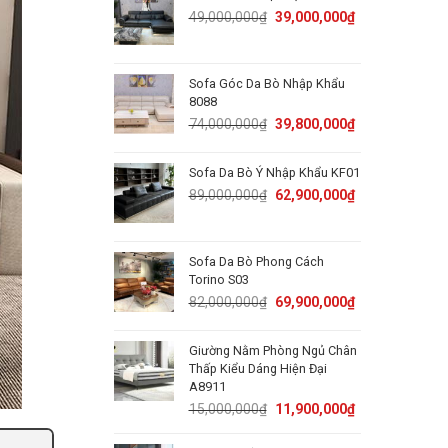
50,000,000₫.
31,800,000₫.
Original
Current
49,000,000
₫
39,000,000
₫
price
price
was:
is:
49,000,000₫.
39,000,000₫.
Sofa Góc Da Bò Nhập Khẩu
8088
Original
Current
74,000,000
₫
39,800,000
₫
price
price
was:
is:
Sofa Da Bò Ý Nhập Khẩu KF01
74,000,000₫.
39,800,000₫.
Original
Current
89,000,000
₫
62,900,000
₫
price
price
was:
is:
89,000,000₫.
62,900,000₫.
Sofa Da Bò Phong Cách
Torino S03
Original
Current
82,000,000
₫
69,900,000
₫
price
price
was:
is:
Giường Nằm Phòng Ngủ Chân
82,000,000₫.
69,900,000₫.
Thấp Kiểu Dáng Hiện Đại
A8911
Original
Current
15,000,000
₫
11,900,000
₫
price
price
was:
is: