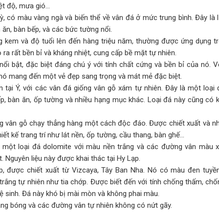
ệt độ, mưa gió…
ỳ, có màu vàng ngà và biến thể về vân đá ở mức trung bình. Đây là 
ăn, bàn bếp, và các bức tường nổi.
ng kem và độ tuổi lên đến hàng triệu năm, thường được ứng dụng t
ra rất bền bỉ và kháng nhiệt, cung cấp bề mặt tự nhiên.
ổi bật, đặc biệt đáng chú ý với tính chất cứng và bền bỉ của nó. V
 nó mang đến một vẻ đẹp sang trọng và mát mẻ đặc biệt.
tại Ý, với các vân đá giống vân gỗ xám tự nhiên. Đây là một loại
ếp, bàn ăn, ốp tường và nhiều hạng mục khác. Loại đá này cũng có 
ng vân gỗ chạy thẳng hàng một cách độc đáo. Được chiết xuất và n
ết kế trang trí như lát nền, ốp tường, cầu thang, bàn ghế…
là một loại đá dolomite với màu nền trắng và các đường vân màu 
 Nguyên liệu này được khai thác tại Hy Lạp.
ớp, được chiết xuất từ Vizcaya, Tây Ban Nha. Nó có màu đen tuyề
rắng tự nhiên như tia chớp. Được biết đến với tính chống thấm, chố
vệ sinh. Đá này khó bị mài mòn và không phai màu.
ng bóng và các đường vân tự nhiên không có nứt gãy.