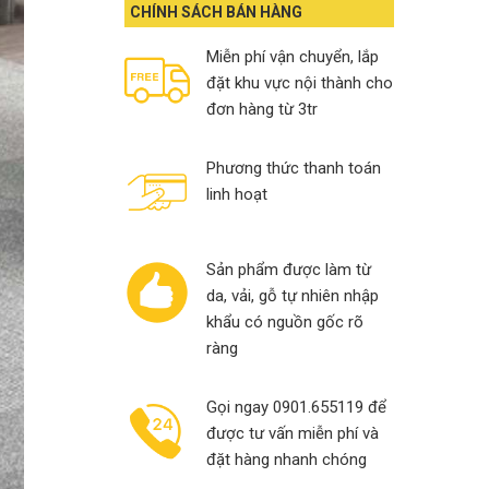
13,000,000₫.
10,900,000₫.
CHÍNH SÁCH BÁN HÀNG
Miễn phí vận chuyển, lắp
đặt khu vực nội thành cho
đơn hàng từ 3tr
Phương thức thanh toán
linh hoạt
Sản phẩm được làm từ
da, vải, gỗ tự nhiên nhập
khẩu có nguồn gốc rõ
ràng
Gọi ngay 0901.655119 để
được tư vấn miễn phí và
đặt hàng nhanh chóng