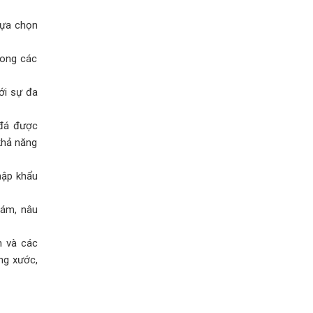
lựa chọn
rong các
ới sự đa
 đá được
khả năng
hập khẩu
xám, nâu
n và các
ng xước,