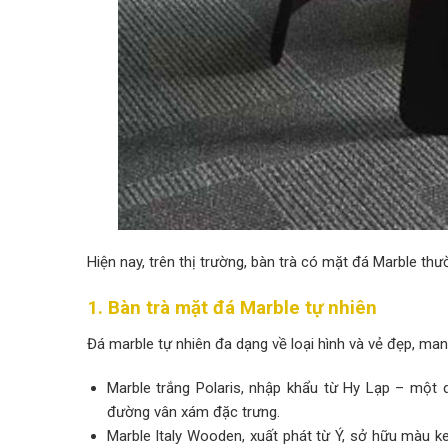
Hiện nay, trên thị trường, bàn trà có mặt đá Marble thườ
1. Bàn trà mặt đá Marble tự nhiên
Đá marble tự nhiên đa dạng về loại hình và vẻ đẹp, man
Marble trắng Polaris, nhập khẩu từ Hy Lạp – một 
đường vân xám đặc trưng.
Marble Italy Wooden, xuất phát từ Ý, sở hữu màu