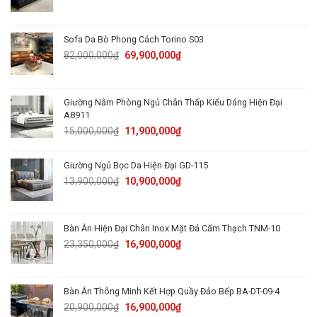
price
price
was:
is:
89,000,000₫.
62,900,000₫.
Sofa Da Bò Phong Cách Torino S03
Original
Current
82,000,000
₫
69,900,000
₫
price
price
was:
is:
82,000,000₫.
69,900,000₫.
Giường Nằm Phòng Ngủ Chân Thấp Kiểu Dáng Hiện Đại
A8911
Original
Current
15,000,000
₫
11,900,000
₫
price
price
was:
is:
Giường Ngủ Bọc Da Hiện Đại GD-115
15,000,000₫.
11,900,000₫.
Original
Current
13,900,000
₫
10,900,000
₫
price
price
was:
is:
13,900,000₫.
10,900,000₫.
Bàn Ăn Hiện Đại Chân Inox Mặt Đá Cẩm Thạch TNM-10
Original
Current
23,350,000
₫
16,900,000
₫
price
price
was:
is:
23,350,000₫.
16,900,000₫.
Bàn Ăn Thông Minh Kết Hợp Quầy Đảo Bếp BA-DT-09-4
Original
Current
20,900,000
₫
16,900,000
₫