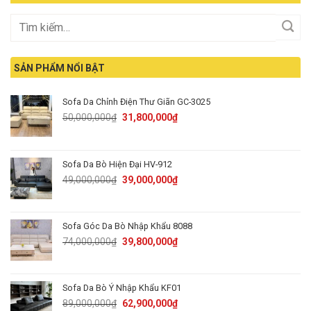
SẢN PHẨM NỔI BẬT
Sofa Da Chỉnh Điện Thư Giãn GC-3025
Original
Current
50,000,000
₫
31,800,000
₫
price
price
was:
is:
50,000,000₫.
31,800,000₫.
Sofa Da Bò Hiện Đại HV-912
Original
Current
49,000,000
₫
39,000,000
₫
price
price
was:
is:
49,000,000₫.
39,000,000₫.
Sofa Góc Da Bò Nhập Khẩu 8088
Original
Current
74,000,000
₫
39,800,000
₫
price
price
was:
is:
74,000,000₫.
39,800,000₫.
Sofa Da Bò Ý Nhập Khẩu KF01
Original
Current
89,000,000
₫
62,900,000
₫