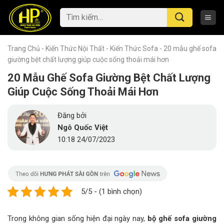
Skip
Tìm
to
kiếm:
content
Trang Chủ
-
Kiến Thức Nội Thất
-
Kiến Thức Sofa
-
20 mẫu ghế sofa
giường bệt chất lượng giúp cuộc sống thoải mái hơn
20 Mẫu Ghế Sofa Giường Bệt Chất Lượng
Giúp Cuộc Sống Thoải Mái Hơn
Đăng bởi
Ngô Quốc Việt
10:18 24/07/2023
5/5 - (1 bình chọn)
Trong không gian sống hiện đại ngày nay,
bộ ghế sofa giường