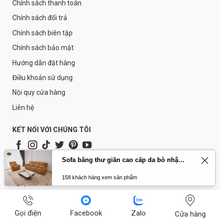
Chính sách thanh toán
Chính sách đổi trả
Chính sách biên tập
Chính sách bảo mật
Hướng dẫn đặt hàng
Điều khoản sử dụng
Nội quy cửa hàng
Liên hệ
KẾT NỐI VỚI CHÚNG TÔI
Sofa băng thư giãn cao cấp da bò nhập khẩu Primo U70797HM
© Bản quyền thuộc: Công Ty TNHH Nội Thất Hưng Phát Sài Gòn.
Mã số doanh nghiệp: 0312530919 do Sở KH&ĐT TP HCM cấp
158 khách hàng xem sản phẩm
ngày 01/11/2013.
Gọi điện
Facebook
Zalo
Cửa hàng
CÁC GIẢI THƯỞNG CỦA HƯNG PHÁT SÀI GÒN