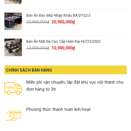
price
price
was:
is:
20,900,000₫.
16,900,000₫.
Bàn Ăn Đảo Bếp Nhập Khẩu BA-DT-22-2
Original
Current
23,900,000
₫
20,900,000
₫
price
price
was:
is:
23,900,000₫.
20,900,000₫.
Bàn Ăn Mặt Đá Cao Cấp Hiện Đại HLT25-2020
Original
Current
13,000,000
₫
10,900,000
₫
price
price
was:
is:
13,000,000₫.
10,900,000₫.
CHÍNH SÁCH BÁN HÀNG
Miễn phí vận chuyển, lắp đặt khu vực nội thành cho
đơn hàng từ 3tr
Phương thức thanh toán linh hoạt