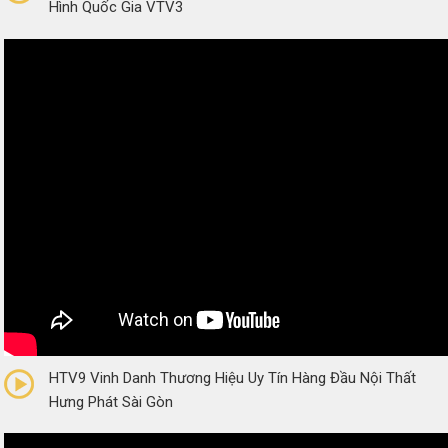
Hình Quốc Gia VTV3
0/5
(0 Reviews)
HTV9 Vinh Danh Thương Hiệu Uy Tín Hàng Đầu Nội Thất
Hưng Phát Sài Gòn