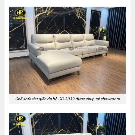
Ghế sofa thư giãn da bò GC-3039 được chụp tại showroom