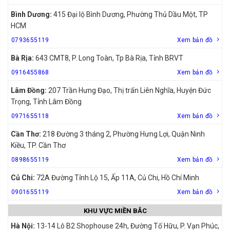
Bình Dương:
415 Đại lộ Bình Dương, Phường Thủ Dầu Một, TP
HCM
0793655119
Xem bản đồ
Bà Rịa:
643 CMT8, P. Long Toàn, Tp Bà Rịa, Tỉnh BRVT
0916455868
Xem bản đồ
Lâm Đồng:
207 Trần Hưng Đạo, Thị trấn Liên Nghĩa, Huyện Đức
Trọng, Tỉnh Lâm Đồng
0971655118
Xem bản đồ
Cần Thơ:
218 Đường 3 tháng 2, Phường Hưng Lợi, Quận Ninh
Kiều, TP. Cần Thơ
0898655119
Xem bản đồ
Củ Chi:
72A Đường Tỉnh Lộ 15, Ấp 11A, Củ Chi, Hồ Chí Minh
0901655119
Xem bản đồ
KHU VỰC MIỀN BẮC
Hà Nội:
13-14 Lô B2 Shophouse 24h, Đường Tố Hữu, P. Vạn Phúc,