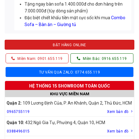
Tặng ngay bàn sofa 1.400.000đ cho đơn hàng trên
7.000.000đ (tùy dòng sản phẩm)
Đặc biệt chiết khấu tiền mặt cực sốc khi mua
Combo
Sofa – Bàn ăn – Giường tủ
ĐẶT HÀNG ONLINE
Miền Nam: 0901.655.119
Miền Bắc: 0916.655.119
TƯ VẤN QUA ZALO: 0774.655.119
HỆ THỐNG 15 SHOWROOM TOÀN QUỐC
KHU VỰC MIỀN NAM
Quận 2:
109 Lương Định Của, P. An Khánh, Quận 2, Thủ Đức, HCM
0965755119
Xem bản đồ
Quận 10:
432 Ngô Gia Tự, Phường 4, Quận 10, HCM
0388496015
Xem bản đồ