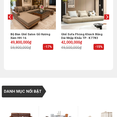
p
Bộ Bàn Ghế Salon Gỗ Hương
Ghế Sofa Phòng Khách Băng
Xám HH-16
Dài Nhập Khẩu TP- K7783
Original
Current
Original
Current
49,800,000
₫
42,000,000
₫
price
price
price
price
%
-17%
-15%
59,900,000
₫
49,500,000
₫
was:
is:
was:
is:
59,900,000₫.
49,800,000₫.
49,500,000₫.
42,000,000₫.
DANH MỤC NỔI BẬT