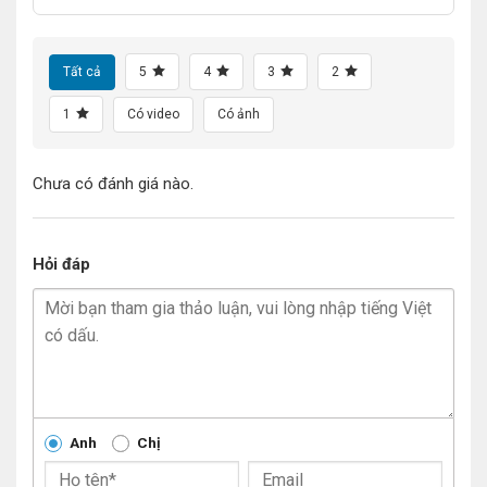
Tất cả
5
4
3
2
1
Có video
Có ảnh
Chưa có đánh giá nào.
Hỏi đáp
Anh
Chị