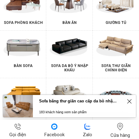
SOFA PHÒNG KHÁCH
BÀN ĂN
GIƯỜNG TỦ
BÀN SOFA
SOFA DA BÒ Ý NHẬP
SOFA THƯ GIÃN
KHẨU
CHỈNH ĐIỆN
Sofa băng thư giãn cao cấp da bò nhập khẩu Primo U70797HM
183 khách hàng xem sản phẩm
SOFA DA
SOFA GIƯỜNG
SOFA GỖ
Gọi điện
Facebook
Zalo
Cửa hàng