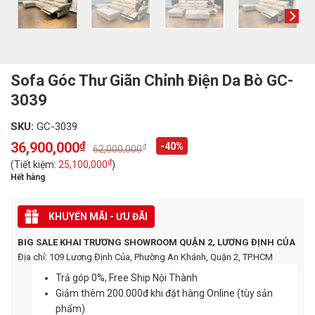
Sofa Góc Thư Giãn Chỉnh Điện Da Bò GC-
3039
SKU:
GC-3039
36,900,000
₫
-40%
₫
62,000,000
Original
Current
price
price
₫
(Tiết kiệm:
25,100,000
)
was:
is:
Hết hàng
62,000,000₫.
36,900,000₫.
KHUYẾN MÃI - ƯU ĐÃI
BIG SALE KHAI TRƯƠNG SHOWROOM QUẬN 2, LƯƠNG ĐỊNH CỦA
Địa chỉ: 109 Lương Định Của, Phường An Khánh, Quận 2, TP.HCM
Trả góp 0%, Free Ship Nội Thành
Giảm thêm 200.000đ khi đặt hàng Online (tùy sản
phẩm)