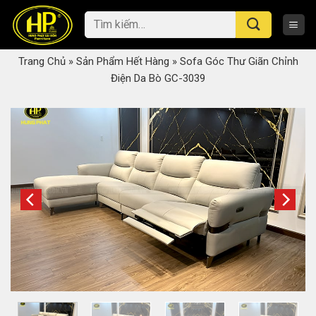
Skip
Tìm
to
kiếm:
content
Trang Chủ
»
Sản Phẩm Hết Hàng
»
Sofa Góc Thư Giãn Chỉnh
Điện Da Bò GC-3039