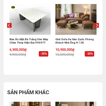
 Bi
Bàn Ăn Mặt Đá Trắng Vân Mây
Ghế Sofa Da Hàn Quốc Phòng
Chân Thép Hiện Đại HY6977
Khách Nhà Ống H-135
Original
Current
Original
Current
6,900,000
₫
10,900,000
₫
price
price
price
price
%
-30%
-30%
9,900,000
₫
15,500,000
₫
was:
is:
was:
is:
9,900,000₫.
6,900,000₫.
15,500,000₫.
10,900,000₫.
SẢN PHẨM KHÁC