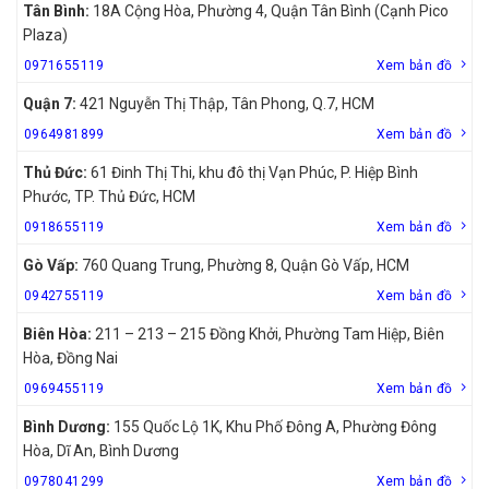
Tân Bình:
18A Cộng Hòa, Phường 4, Quận Tân Bình (Cạnh Pico
Plaza)
0971655119
Xem bản đồ
Quận 7:
421 Nguyễn Thị Thập, Tân Phong, Q.7, HCM
0964981899
Xem bản đồ
Thủ Đức:
61 Đinh Thị Thi, khu đô thị Vạn Phúc, P. Hiệp Bình
Phước, TP. Thủ Đức, HCM
0918655119
Xem bản đồ
Gò Vấp:
760 Quang Trung, Phường 8, Quận Gò Vấp, HCM
0942755119
Xem bản đồ
Biên Hòa:
211 – 213 – 215 Đồng Khởi, Phường Tam Hiệp, Biên
Hòa, Đồng Nai
0969455119
Xem bản đồ
Bình Dương:
155 Quốc Lộ 1K, Khu Phố Đông A, Phường Đông
Hòa, Dĩ An, Bình Dương
0978041299
Xem bản đồ