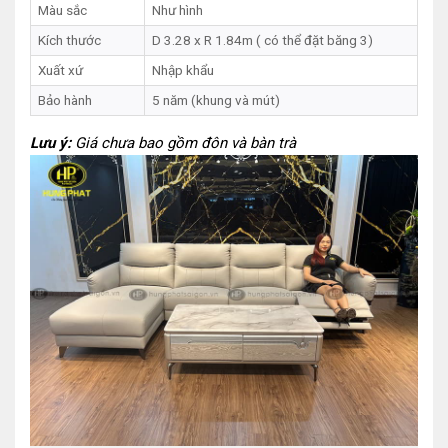
Màu sắc
Như hình
Kích thước
D 3.28 x R 1.84m ( có thể đặt băng 3)
Xuất xứ
Nhập khẩu
Bảo hành
5 năm (khung và mút)
Lưu ý:
Giá chưa bao gồm đôn và bàn trà