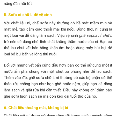
năng đàn hồi tốt.
5. Sofa nỉ chữ L dễ vệ sinh
Với chất liệu nỉ, ghế sofa này thường có bề mặt mềm mịn và
mát mẻ, tạo cảm giác thoải mái khi ngồi. Đồng thời, nỉ cũng là
một loại vải dễ dàng làm sạch. Việc vệ sinh
ghế sopha nỉ chữ L
trở nên dễ dàng nhờ tính chất không thấm nước của nỉ. Bạn có
thể lau chùi vết bẩn bằng khăn ẩm hoặc dùng máy hút bụi để
loại bỏ bụi bẩn và lông thú nuôi.
Đối với những vết bẩn cứng đầu hơn, bạn có thể sử dụng một ít
nước ấm pha chung với một chút xà phòng nhẹ để lau sạch.
Thêm vào đó, ghế sofa chữ L nỉ thường có các bộ phận có thể
tháo rời, chẳng hạn như bọc ghế hoặc nệm, giúp bạn dễ dàng
làm sạch và giặt rửa khi cần thiết. Điều này không chỉ đảm bảo
ghế sofa luôn sạch sẽ mà còn kéo dài tuổi thọ của nó.
6. Chất liệu thoáng mát, không bị bí
Chất liệu vải nỉ được sử dụng rộng rãi trong nhiều ngành công