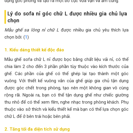
dụng góc phòng và tạo ra một bố cục vừa vặn và ấm cúng.
Lý do sofa nỉ góc chữ L được nhiều gia chủ lựa
chọn
Mẫu ghế sa lông nỉ chữ L
được nhiều gia chủ yêu thích lựa
chọn bởi: (
1
)
1. Kiểu dáng thiết kế độc đáo
Mẫu ghế sofa chữ L nỉ được bọc bằng chất liệu vải nỉ, có thể
chia làm 2 cho đến 3 phần phần tùy thuộc vào kích thước của
ghế. Các phần của ghế có thể ghép lại tạo thành một góc
vuông. Với thiết kế vuông vắn của ghế giúp gia chủ tận dụng
được góc chết trong phòng, tạo nên một không gian vô cùng
rộng rãi. Ngoài ra, bạn có thể tận dụng ghế như chiếc giường
thu nhỏ để có thể xem film, nghe nhạc trong phòng khách. Phụ
thuộc vào sở thích và kiểu thiết kế mà bạn có thể lựa chọn góc
chữ L để ở bên trái hoặc bên phải.
2. Tăng tối đa diện tích sử dụng