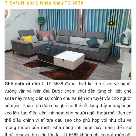
7. Sofa Nỉ góc L Nhập Khẩu TD-6638
Ghế sofa nỉ chữ L
TD-6638 được thiết kế tỉ mỉ, với vẻ ngoài
vuông vắn và hiện đại. Được chăm chút đến từng chi tiết, ghế
sofa này mang đến sự chỉnh chu và tiện ích tuyệt vời cho người
sử dụng. Phần tựa đầu của ghế có thể dễ dàng đẩy xuống hoặc
kéo lên, tạo điều kiện linh hoạt cho người ngồi thoải mái. Bạn có
thể điều chỉnh vị trí tựa đầu sao cho phù hợp với nhu cầu và
mong muốn của mình. Khả năng linh hoạt này mang đến sự
thoải mái và thư giãn tối đa. TD-6683 không chỉ là một món nội