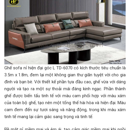
Ghế sofa nỉ hiện đại góc L TD-6070 có kích thước tiêu chuẩn là
3.5m x 1.8m, đem lại một không gian thư giãn tuyệt vời cho gia
đình và bạn bè. Với thiết kế phần tựa đầu cao, ghế vừa với dáng
người và tạo ra một sự thoải mái đáng kinh ngạc. Phần thành
ghế được biến tấu tinh tế với màu cam phối hợp với màu xám
của toàn bộ ghế, tạo nên một tổng thể hài hòa và hiện đại. Màu
cam đem đến sự tươi sáng và năng động, trong khi màu xám
tinh tế mang lại cảm giác sang trọng và tinh tế.
Bề mặt nỉ mềm mại và êm ái, tạo cảm giác mềm mại khi ngồi