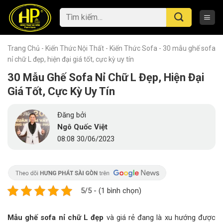
Skip
Tìm
to
kiếm:
content
Trang Chủ
-
Kiến Thức Nội Thất
-
Kiến Thức Sofa
-
30 mẫu ghế sofa
nỉ chữ L đẹp, hiện đại giá tốt, cực kỳ uy tín
30 Mẫu Ghế Sofa Nỉ Chữ L Đẹp, Hiện Đại
Giá Tốt, Cực Kỳ Uy Tín
Đăng bởi
Ngô Quốc Việt
08:08 30/06/2023
5/5 - (1 bình chọn)
Mẫu ghế sofa nỉ chữ L đẹp
và giá rẻ đang là xu hướng được