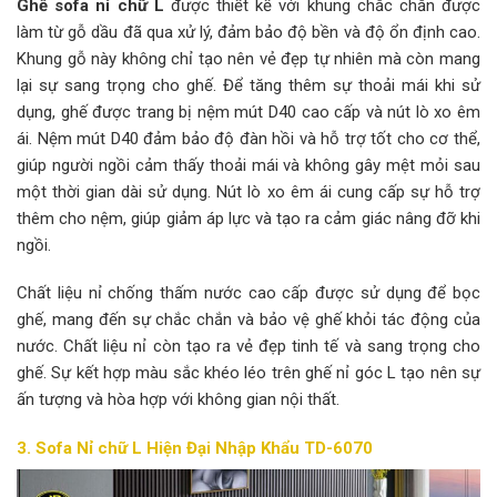
Ghế sofa nỉ chữ L
được thiết kế với khung chắc chắn được
làm từ gỗ dầu đã qua xử lý, đảm bảo độ bền và độ ổn định cao.
Khung gỗ này không chỉ tạo nên vẻ đẹp tự nhiên mà còn mang
lại sự sang trọng cho ghế. Để tăng thêm sự thoải mái khi sử
dụng, ghế được trang bị nệm mút D40 cao cấp và nút lò xo êm
ái. Nệm mút D40 đảm bảo độ đàn hồi và hỗ trợ tốt cho cơ thể,
giúp người ngồi cảm thấy thoải mái và không gây mệt mỏi sau
một thời gian dài sử dụng. Nút lò xo êm ái cung cấp sự hỗ trợ
thêm cho nệm, giúp giảm áp lực và tạo ra cảm giác nâng đỡ khi
ngồi.
Chất liệu nỉ chống thấm nước cao cấp được sử dụng để bọc
ghế, mang đến sự chắc chắn và bảo vệ ghế khỏi tác động của
nước. Chất liệu nỉ còn tạo ra vẻ đẹp tinh tế và sang trọng cho
ghế. Sự kết hợp màu sắc khéo léo trên ghế nỉ góc L tạo nên sự
ấn tượng và hòa hợp với không gian nội thất.
3. Sofa Nỉ chữ L Hiện Đại Nhập Khẩu TD-6070