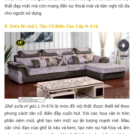
thất đẹp mắt mà còn mang đến sự thoải mái và tiện nghi tối đa
cho người sử dụng.
8. Sofa Nỉ chữ L Tân Cổ Điển Cao Cấp H-616
Ghế sofa nỉ góc L
H-616 là món đồ nội thất được thiết kế theo
phong cách tân cổ điển đầy cuốn hút. Với các hoa văn in trên
phần nệm mút, ghế tạo nên một sự ấn tượng mạnh mẽ. Màu
sắc chủ đạo của ghế là nâu và kem, tạo nên sự hài hòa và ấm