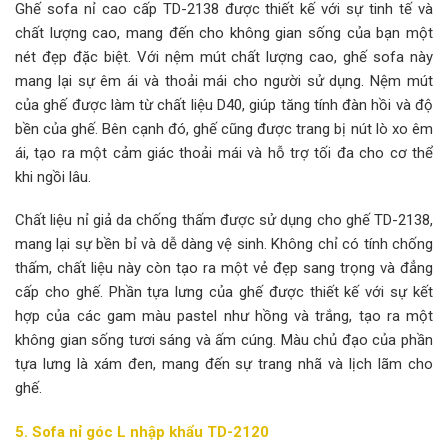
Ghế sofa nỉ cao cấp TD-2138 được thiết kế với sự tinh tế và
chất lượng cao, mang đến cho không gian sống của bạn một
nét đẹp đặc biệt. Với nệm mút chất lượng cao, ghế sofa này
mang lại sự êm ái và thoải mái cho người sử dụng. Nệm mút
của ghế được làm từ chất liệu D40, giúp tăng tính đàn hồi và độ
bền của ghế. Bên cạnh đó, ghế cũng được trang bị nút lò xo êm
ái, tạo ra một cảm giác thoải mái và hỗ trợ tối đa cho cơ thể
khi ngồi lâu.
Chất liệu nỉ giả da chống thấm được sử dụng cho ghế TD-2138,
mang lại sự bền bỉ và dễ dàng vệ sinh. Không chỉ có tính chống
thấm, chất liệu này còn tạo ra một vẻ đẹp sang trọng và đẳng
cấp cho ghế. Phần tựa lưng của ghế được thiết kế với sự kết
hợp của các gam màu pastel như hồng và trắng, tạo ra một
không gian sống tươi sáng và ấm cúng. Màu chủ đạo của phần
tựa lưng là xám đen, mang đến sự trang nhã và lịch lãm cho
ghế.
5. Sofa nỉ góc L nhập khẩu TD-2120