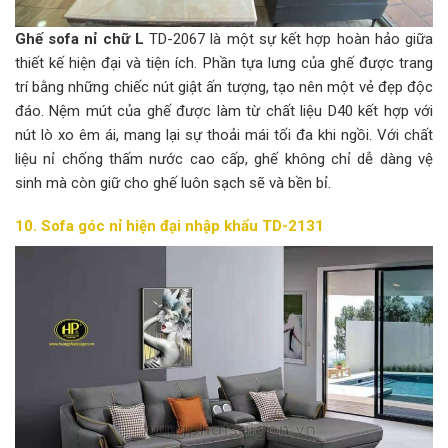
Ghế sofa nỉ chữ L
TD-2067 là một sự kết hợp hoàn hảo giữa
thiết kế hiện đại và tiện ích. Phần tựa lưng của ghế được trang
trí bằng những chiếc nút giật ấn tượng, tạo nên một vẻ đẹp độc
đáo. Nệm mút của ghế được làm từ chất liệu D40 kết hợp với
nút lò xo êm ái, mang lại sự thoải mái tối đa khi ngồi. Với chất
liệu nỉ chống thấm nước cao cấp, ghế không chỉ dễ dàng vệ
sinh mà còn giữ cho ghế luôn sạch sẽ và bền bỉ.
10. Sofa góc nỉ hiện đại nhập khẩu TD-2131