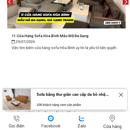
11 Cửa Hàng Sofa Hòa Bình Mẫu Mã Đa Dạng
29/07/2026
Việc tìm kiếm cửa hàng sofa Hòa Bình uy tín là yếu tố tiên quyết...
Sofa băng thư giãn cao cấp da bò nhập khẩu Primo U70797HM
Cảm nhận khách hàng
108 khách hàng xem sản phẩm
Email của bạn sẽ không được hiển thị công khai.
Các
trường bắt buộc được đánh dấu
*
Bình luận
*
Gọi điện
Facebook
Zalo
Cửa hàng